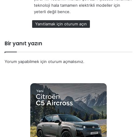
:
teknoloji hala tamamen elektrikli modeller için
yeterli değil bence.
Yanıtlamak için oturum açın
Bir yanıt yazın
Yorum yapabilmek için
oturum açmalısınız
.