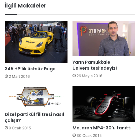
İlgili Makaleler
Yarın Pamukkale
Üniversitesi’ndeyiz!
345 HP’lik üstsüz Exige
26 Mayıs 2016
2 Mart 2016
Dizel partikül filitresi nasıl
çalışır?
McLaren MP4-30’u tanıttı
9 Ocak 2015
30 Ocak 2015