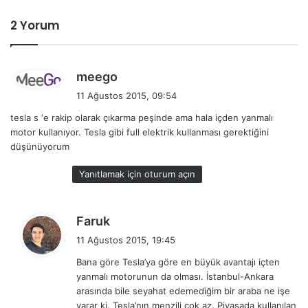
2 Yorum
d
meego
e
11 Ağustos 2015, 09:54
d
tesla s ‘e rakip olarak çıkarma peşinde ama hala içden yanmalı
i
motor kullanıyor. Tesla gibi full elektrik kullanması gerektiğini
k
düşünüyorum
i
:
Yanıtlamak için oturum açın
d
Faruk
e
11 Ağustos 2015, 19:45
d
Bana göre Tesla’ya göre en büyük avantajı içten
i
yanmalı motorunun da olması. İstanbul-Ankara
k
arasında bile seyahat edemediğim bir araba ne işe
i
yarar ki. Tesla’nın menzili çok az. Piyasada kullanılan