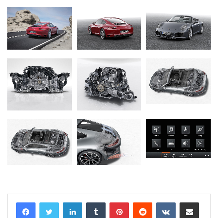
LinkedIn
Tumblr
Pinterest
Reddit
VKontakte
E-Posta ile paylaş