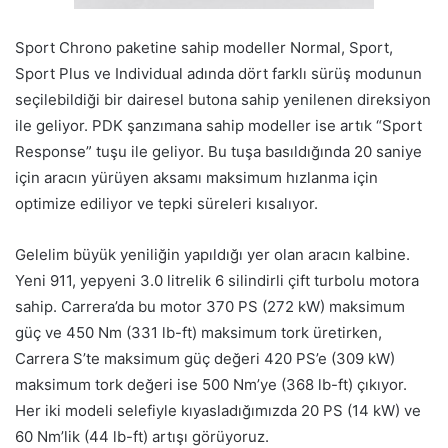
Sport Chrono paketine sahip modeller Normal, Sport,
Sport Plus ve Individual adında dört farklı sürüş modunun
seçilebildiği bir dairesel butona sahip yenilenen direksiyon
ile geliyor. PDK şanzımana sahip modeller ise artık “Sport
Response” tuşu ile geliyor. Bu tuşa basıldığında 20 saniye
için aracın yürüyen aksamı maksimum hızlanma için
optimize ediliyor ve tepki süreleri kısalıyor.
Gelelim büyük yeniliğin yapıldığı yer olan aracın kalbine.
Yeni 911, yepyeni 3.0 litrelik 6 silindirli çift turbolu motora
sahip. Carrera’da bu motor 370 PS (272 kW) maksimum
güç ve 450 Nm (331 lb-ft) maksimum tork üretirken,
Carrera S’te maksimum güç değeri 420 PS’e (309 kW)
maksimum tork değeri ise 500 Nm’ye (368 lb-ft) çıkıyor.
Her iki modeli selefiyle kıyasladığımızda 20 PS (14 kW) ve
60 Nm’lik (44 lb-ft) artışı görüyoruz.