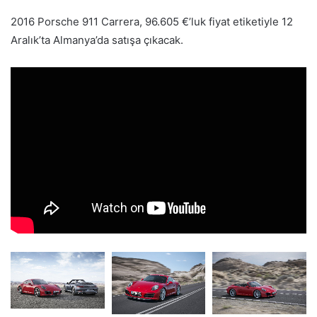
2016 Porsche 911 Carrera, 96.605 €’luk fiyat etiketiyle 12
Aralık’ta Almanya’da satışa çıkacak.