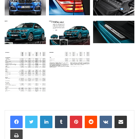
LinkedIn
Tumblr
Pinterest
Reddit
VKontakte
E-Posta ile paylaş
Yazdır