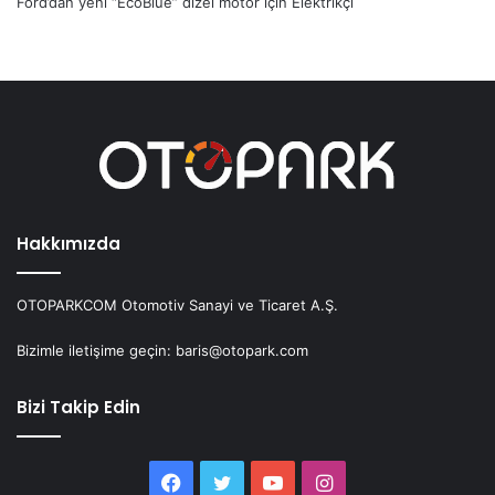
Ford’dan yeni “EcoBlue” dizel motor
için
Elektrikçi
Hakkımızda
OTOPARKCOM Otomotiv Sanayi ve Ticaret A.Ş.
Bizimle iletişime geçin: baris@otopark.com
Bizi Takip Edin
Facebook
Twitter
YouTube
Instagram