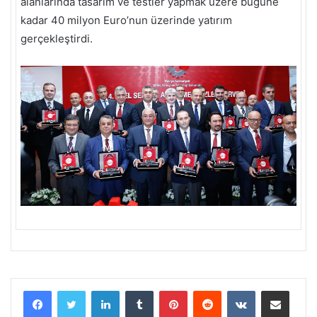
alanlarında tasarım ve testler yapmak üzere bugüne
kadar 40 milyon Euro’nun üzerinde yatırım
gerçekleştirdi.
LinkedIn
Tumblr
Pinterest
Reddit
VKontakte
E-Posta ile paylaş