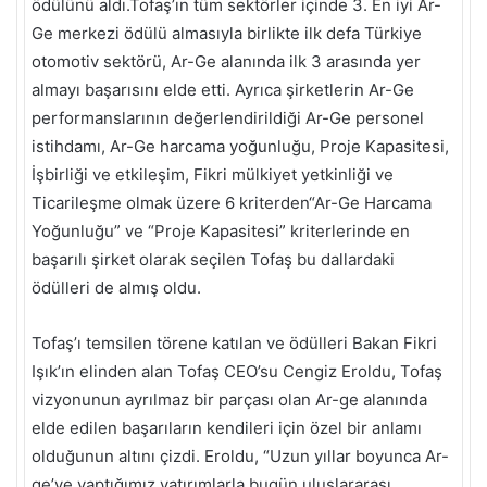
ödülünü aldı.Tofaş’ın tüm sektörler içinde 3. En iyi Ar-
Ge merkezi ödülü almasıyla birlikte ilk defa Türkiye
otomotiv sektörü, Ar-Ge alanında ilk 3 arasında yer
almayı başarısını elde etti.
Ayrıca şirketlerin Ar-Ge
performanslarının değerlendirildiği Ar-Ge personel
istihdamı, Ar-Ge harcama yoğunluğu, Proje Kapasitesi,
İşbirliği ve etkileşim, Fikri mülkiyet yetkinliği ve
Ticarileşme olmak üzere 6 kriterden“Ar-Ge Harcama
Yoğunluğu” ve “Proje Kapasitesi” kriterlerinde en
başarılı şirket olarak seçilen Tofaş bu dallardaki
ödülleri de almış oldu.
Tofaş’ı temsilen törene katılan ve ödülleri Bakan Fikri
Işık’ın elinden alan Tofaş CEO’su Cengiz Eroldu, Tofaş
vizyonunun ayrılmaz bir parçası olan Ar-ge alanında
elde edilen başarıların kendileri için özel bir anlamı
olduğunun altını çizdi. Eroldu, “Uzun yıllar boyunca Ar-
ge’ye yaptığımız yatırımlarla bugün uluslararası