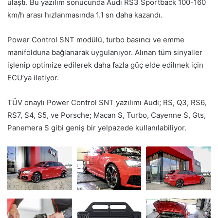
ulaştı. Bu yazılım sonucunda Audi RS3 Sportback 100-160
km/h arası hızlanmasında 1.1 sn daha kazandı.
Power Control SNT modülü, turbo basıncı ve emme
manifolduna bağlanarak uygulanıyor. Alınan tüm sinyaller
işlenip optimize edilerek daha fazla güç elde edilmek için
ECU’ya iletiyor.
TÜV onaylı Power Control SNT yazılımı Audi; RS, Q3, RS6,
RS7, S4, S5, ve Porsche; Macan S, Turbo, Cayenne S, Gts,
Panemera S gibi geniş bir yelpazede kullanılabiliyor.