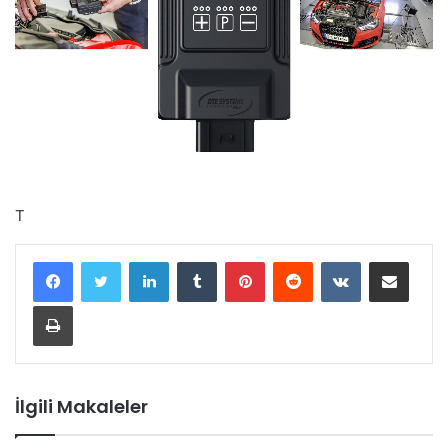
T
LinkedIn
Tumblr
Pinterest
Reddit
VKontakte
E-Posta ile paylaş
Yazdır
İlgili Makaleler