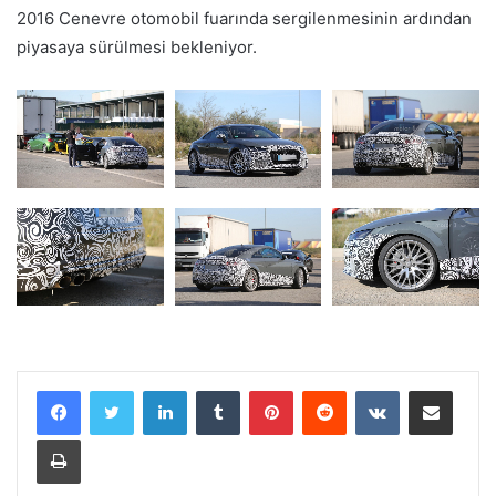
2016 Cenevre otomobil fuarında sergilenmesinin ardından
piyasaya sürülmesi bekleniyor.
LinkedIn
Tumblr
Pinterest
Reddit
VKontakte
E-Posta ile paylaş
Yazdır