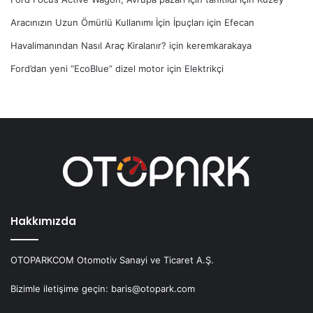
Aracınızın Uzun Ömürlü Kullanımı İçin İpuçları
için
Efecan
Havalimanından Nasıl Araç Kiralanır?
için
keremkarakaya
Ford’dan yeni “EcoBlue” dizel motor
için
Elektrikçi
Hakkımızda
OTOPARKCOM Otomotiv Sanayi ve Ticaret A.Ş.
Bizimle iletişime geçin: baris@otopark.com