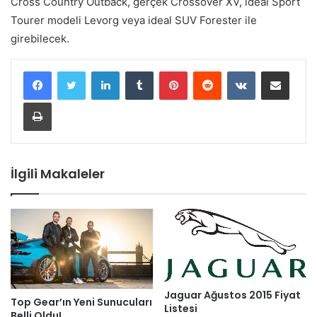
Cross Country Outback, gerçek Crossover XV, ideal Sport
Tourer modeli Levorg veya ideal SUV Forester ile
girebilecek.
LinkedIn
Tumblr
Pinterest
Reddit
VKontakte
E-Posta ile paylaş
Yazdır
İlgili Makaleler
Jaguar Ağustos 2015 Fiyat
Top Gear’ın Yeni Sunucuları
Listesi
Belli Oldu!