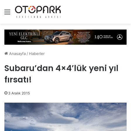
Menü
Anasayfa
/
Haberler
Subaru’dan 4×4’lük yeni yıl
fırsatı!
3 Aralık 2015