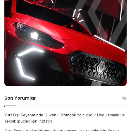
Son Yorumlar
Yurt Dışı Seyahatinde Güvenli Otomobil Yolculuğu: Uygulamalar ve
Teknik İpuçları
için
inzfatih
Ford Focus Active Wagon, Avrupa pazarı için tanıtıldı
için
Kuzey