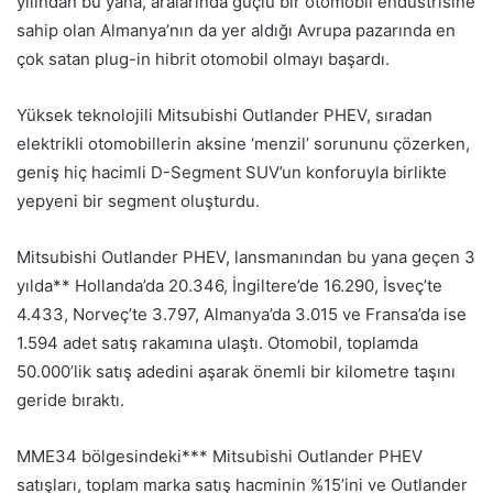
yılından bu yana, aralarında güçlü bir otomobil endüstrisine
sahip olan Almanya’nın da yer aldığı Avrupa pazarında en
çok satan plug-in hibrit otomobil olmayı başardı.
Yüksek teknolojili Mitsubishi Outlander PHEV, sıradan
elektrikli otomobillerin aksine ‘menzil’ sorununu çözerken,
geniş hiç hacimli D-Segment SUV’un konforuyla birlikte
yepyeni bir segment oluşturdu.
Mitsubishi Outlander PHEV, lansmanından bu yana geçen 3
yılda** Hollanda’da 20.346, İngiltere’de 16.290, İsveç’te
4.433, Norveç’te 3.797, Almanya’da 3.015 ve Fransa’da ise
1.594 adet satış rakamına ulaştı. Otomobil, toplamda
50.000’lik satış adedini aşarak önemli bir kilometre taşını
geride bıraktı.
MME34 bölgesindeki*** Mitsubishi Outlander PHEV
satışları, toplam marka satış hacminin %15’ini ve Outlander