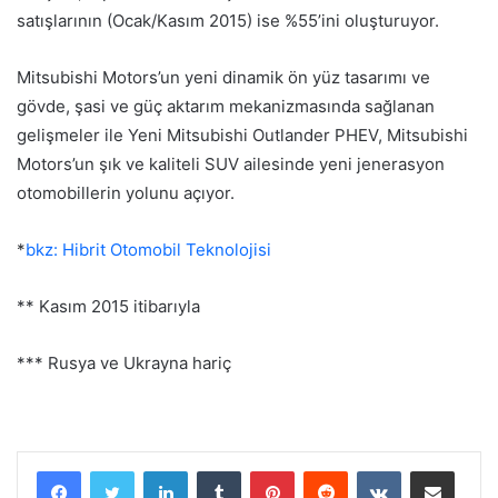
satışlarının (Ocak/Kasım 2015) ise %55’ini oluşturuyor.
Mitsubishi Motors’un yeni dinamik ön yüz tasarımı ve
gövde, şasi ve güç aktarım mekanizmasında sağlanan
gelişmeler ile Yeni Mitsubishi Outlander PHEV, Mitsubishi
Motors’un şık ve kaliteli SUV ailesinde yeni jenerasyon
otomobillerin yolunu açıyor.
*
bkz: Hibrit Otomobil Teknolojisi
** Kasım 2015 itibarıyla
*** Rusya ve Ukrayna hariç
LinkedIn
Tumblr
Pinterest
Reddit
VKontakte
E-Posta ile paylaş