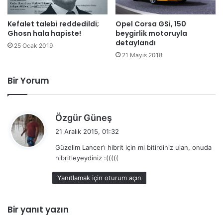
Kefalet talebi reddedildi;
Opel Corsa GSi, 150
Ghosn hala hapiste!
beygirlik motoruyla
detaylandı
25 Ocak 2019
21 Mayıs 2018
Bir Yorum
d
Özgür Güneş
e
21 Aralık 2015, 01:32
d
Güzelim Lancer’ı hibrit için mi bitirdiniz ulan, onuda
i
hibritleyeydiniz :(((((
k
i
Yanıtlamak için oturum açın
:
Bir yanıt yazın