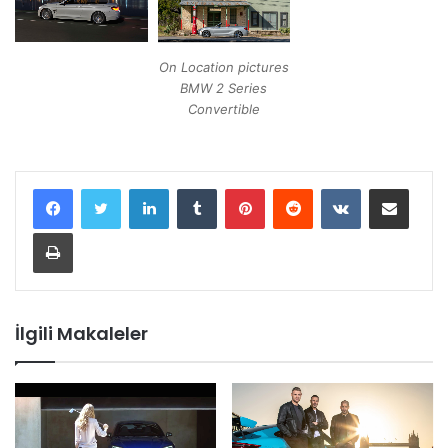
On Location pictures
BMW 2 Series
Convertible
LinkedIn
Tumblr
Pinterest
Reddit
VKontakte
E-Posta ile paylaş
Yazdır
İlgili Makaleler