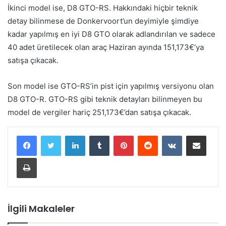
İkinci model ise, D8 GTO-RS. Hakkındaki hiçbir teknik
detay bilinmese de Donkervoort’un deyimiyle şimdiye
kadar yapılmış en iyi D8 GTO olarak adlandırılan ve sadece
40 adet üretilecek olan araç Haziran ayında 151,173€’ya
satışa çıkacak.
Son model ise GTO-RS’in pist için yapılmış versiyonu olan
D8 GTO-R. GTO-RS gibi teknik detayları bilinmeyen bu
model de vergiler hariç 251,173€’dan satışa çıkacak.
LinkedIn
Tumblr
Pinterest
Reddit
VKontakte
E-Posta ile paylaş
Yazdır
İlgili Makaleler