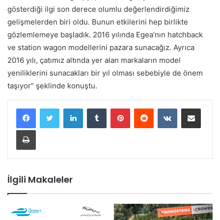
gösterdiği ilgi son derece olumlu değerlendirdiğimiz
gelişmelerden biri oldu. Bunun etkilerini hep birlikte
gözlemlemeye başladık. 2016 yılında Egea’nın hatchback
ve station wagon modellerini pazara sunacağız. Ayrıca
2016 yılı, çatımız altında yer alan markaların model
yeniliklerini sunacakları bir yıl olması sebebiyle de önem
taşıyor” şeklinde konuştu.
LinkedIn
Tumblr
Pinterest
Reddit
VKontakte
E-Posta ile paylaş
Yazdır
İlgili Makaleler