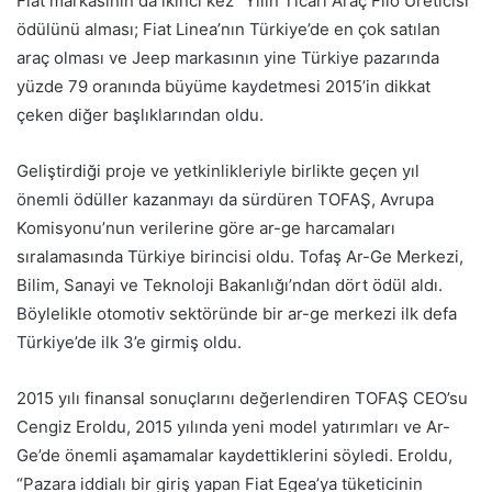
Fiat markasının da ikinci kez “Yılın Ticari Araç Filo Üreticisi”
ödülünü alması; Fiat Linea’nın Türkiye’de en çok satılan
araç olması ve Jeep markasının yine Türkiye pazarında
yüzde 79 oranında büyüme kaydetmesi 2015’in dikkat
çeken diğer başlıklarından oldu.
Geliştirdiği proje ve yetkinlikleriyle birlikte geçen yıl
önemli ödüller kazanmayı da sürdüren TOFAŞ, Avrupa
Komisyonu’nun verilerine göre ar-ge harcamaları
sıralamasında Türkiye birincisi oldu. Tofaş Ar-Ge Merkezi,
Bilim, Sanayi ve Teknoloji Bakanlığı’ndan dört ödül aldı.
Böylelikle otomotiv sektöründe bir ar-ge merkezi ilk defa
Türkiye’de ilk 3’e girmiş oldu.
2015 yılı finansal sonuçlarını değerlendiren TOFAŞ CEO’su
Cengiz Eroldu, 2015 yılında yeni model yatırımları ve Ar-
Ge’de önemli aşamamalar kaydettiklerini söyledi. Eroldu,
“Pazara iddialı bir giriş yapan Fiat Egea’ya tüketicinin