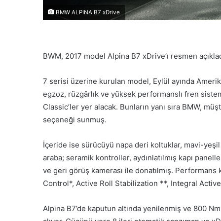
BMW ALPINA B7 xDrive
BWM, 2017 model Alpina B7 xDrive’ı resmen açıklad
7 serisi üzerine kurulan model, Eylül ayında Amerik
egzoz, rüzgârlık ve yüksek performanslı fren sistemi
Classic’ler yer alacak. Bunların yanı sıra BMW, müşt
seçeneği sunmuş.
İçeride ise sürücüyü napa deri koltuklar, mavi-yeşil 
araba; seramik kontroller, aydınlatılmış kapı panell
ve geri görüş kamerası ile donatılmış. Performan
Control*, Active Roll Stabilization **, Integral Acti
Alpina B7’de kaputun altında yenilenmiş ve 800 Nm 