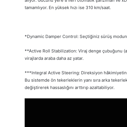
alıyor. Gücünü yere 8 ileri otomatik şanzıman ve xD
tamamlıyor. En yüksek hızı ise 310 km/saat.
*Dynamic Damper Control: Seçtiğiniz sürüş moduna 
**Active Roll Stabilization: Viraj denge çubuğunu (a
virajlarda araba daha az yatar.
***Integral Active Steering: Direksiyon hâkimiyetini
Bu sistemde ön tekerleklerin yanı sıra arka tekerle
değiştirerek hassaslığını arttırıp azaltabiliyor.