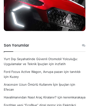
Son Yorumlar
Yurt Dışı Seyahatinde Güvenli Otomobil Yolculuğu:
Uygulamalar ve Teknik İpuçları
için
inzfatih
Ford Focus Active Wagon, Avrupa pazarı için tanıtıldı
için
Kuzey
Aracınızın Uzun Ömürlü Kullanımı İçin İpuçları
için
Efecan
Havalimanından Nasıl Araç Kiralanır?
için
keremkarakaya
Ford’dan yeni “EcoBlue” dizel motor
için
Elektrikçi