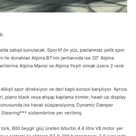
ı.
a’da satışa sunulacak. Sportif ön yüz, paslanmaz çelik spor
 ile donatılan Alpina B7’nin jantlarında ise 20” Alpina
erilerine Alpina Mavisi ve Alpina Yeşili olmak üzere 2 renk
dikişli spor direksiyon ve deri kaplı konsol karşılıyor. Ayrıca
eri, piano black veya ahşap kaplama trimler, head-up display
s konusunda ise havalı süspansiyona, Dynamic Damper
ve Steering*** sistemlerine yer verilmiş.
tork, 600 beygir güç üreten biturbo 4.4 litre V8 motor yer