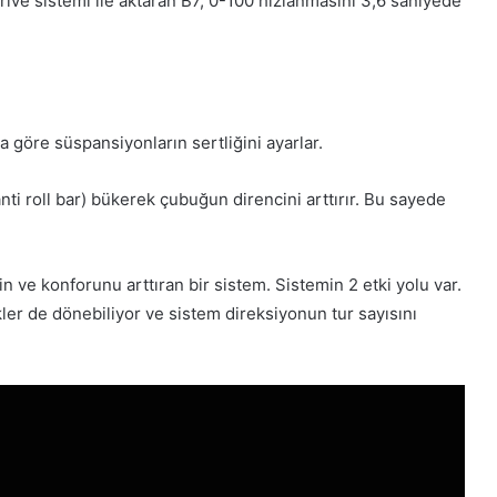
rive sistemi ile aktaran B7, 0-100 hızlanmasını 3,6 saniyede
göre süspansiyonların sertliğini ayarlar.
nti roll bar) bükerek çubuğun direncini arttırır. Bu sayede
n ve konforunu arttıran bir sistem. Sistemin 2 etki yolu var.
kler de dönebiliyor ve sistem direksiyonun tur sayısını