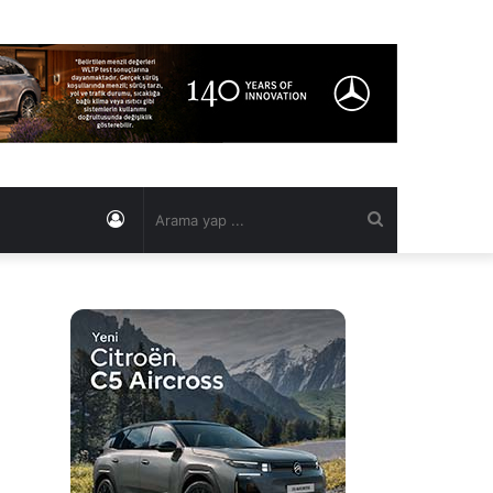
Kayıt
Arama
Ol
yap
...