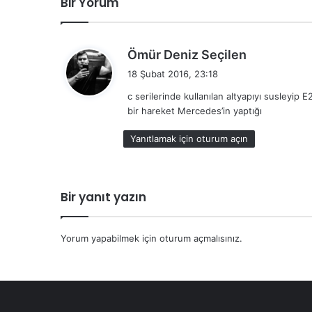
Bir Yorum
d
Ömür Deniz Seçilen
e
18 Şubat 2016, 23:18
d
c serilerinde kullanılan altyapıyı susleyip 
i
bir hareket Mercedes’in yaptığı
k
i
Yanıtlamak için oturum açın
:
Bir yanıt yazın
Yorum yapabilmek için
oturum açmalısınız
.