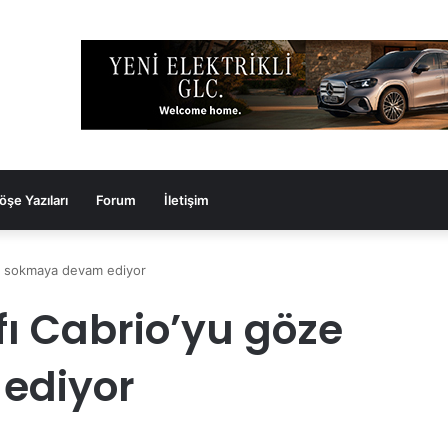
öşe Yazıları
Forum
İletişim
ze sokmaya devam ediyor
fı Cabrio’yu göze
ediyor