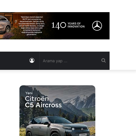
Kayıt
Arama
Ol
yap
...