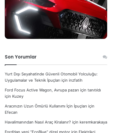
Son Yorumlar
Yurt Dışı Seyahatinde Güvenli Otomobil Yolculuğu:
Uygulamalar ve Teknik İpuçları
için
inzfatih
Ford Focus Active Wagon, Avrupa pazarı için tanıtıldı
için
Kuzey
Aracınızın Uzun Ömürlü Kullanımı İçin İpuçları
için
Efecan
Havalimanından Nasıl Araç Kiralanır?
için
keremkarakaya
Ford’dan yeni “EcoBlue” dizel motor
için
Elektrikçi