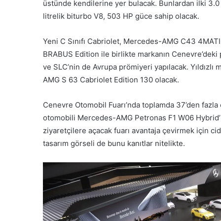
üstünde kendilerine yer bulacak. Bunlardan ilki 3.0
litrelik biturbo V8, 503 HP güce sahip olacak.
Yeni C Sınıfı Cabriolet, Mercedes-AMG C43 4MATI
BRABUS Edition ile birlikte markanın Cenevre’deki 
ve SLC’nin de Avrupa prömiyeri yapılacak. Yıldızlı 
AMG S 63 Cabriolet Edition 130 olacak.
Cenevre Otomobil Fuarı’nda toplamda 37’den fazla ot
otomobili Mercedes-AMG Petronas F1 W06 Hybrid’i d
ziyaretçilere açacak fuarı avantaja çevirmek için cid
tasarım görseli de bunu kanıtlar nitelikte.