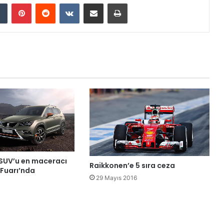
Tumblr
Pinterest
Reddit
VKontakte
E-Posta ile paylaş
Yazdır
 SUV’u en maceracı
Raikkonen’e 5 sıra ceza
 Fuarı’nda
29 Mayıs 2016