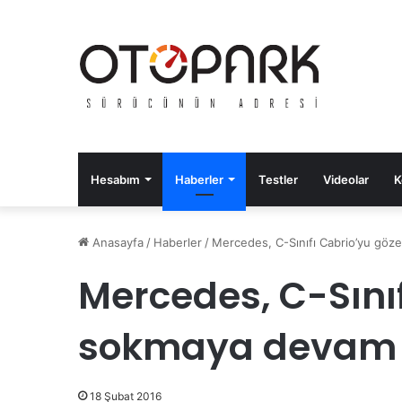
Hesabım
Haberler
Testler
Videolar
K
Anasayfa
/
Haberler
/
Mercedes, C-Sınıfı Cabrio’yu gö
Mercedes, C-Sını
sokmaya devam 
18 Şubat 2016