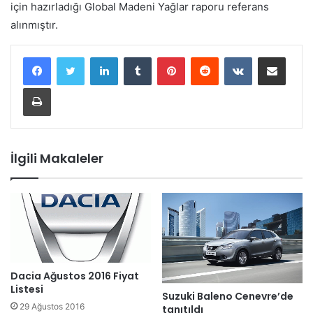
için hazırladığı Global Madeni Yağlar raporu referans
alınmıştır.
LinkedIn
Tumblr
Pinterest
Reddit
VKontakte
E-Posta ile paylaş
Yazdır
İlgili Makaleler
Dacia Ağustos 2016 Fiyat
Listesi
Suzuki Baleno Cenevre’de
29 Ağustos 2016
tanıtıldı