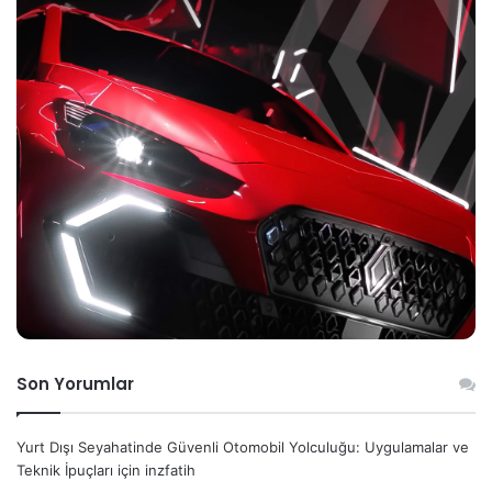
Son Yorumlar
Yurt Dışı Seyahatinde Güvenli Otomobil Yolculuğu: Uygulamalar ve
Teknik İpuçları
için
inzfatih