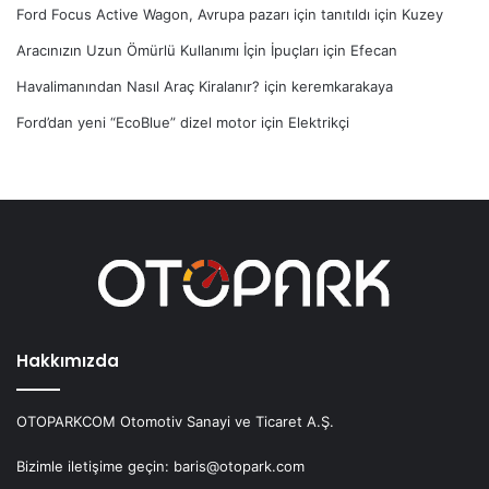
Ford Focus Active Wagon, Avrupa pazarı için tanıtıldı
için
Kuzey
Aracınızın Uzun Ömürlü Kullanımı İçin İpuçları
için
Efecan
Havalimanından Nasıl Araç Kiralanır?
için
keremkarakaya
Ford’dan yeni “EcoBlue” dizel motor
için
Elektrikçi
Hakkımızda
OTOPARKCOM Otomotiv Sanayi ve Ticaret A.Ş.
Bizimle iletişime geçin: baris@otopark.com