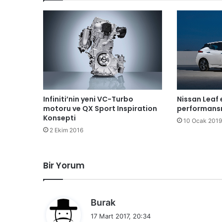
Infiniti’nin yeni VC-Turbo
Nissan Leaf 
motoru ve QX Sport Inspiration
performansıy
Konsepti
10 Ocak 2019
2 Ekim 2016
Bir Yorum
d
Burak
e
17 Mart 2017, 20:34