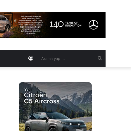
Kayıt
Arama
Ol
yap
...