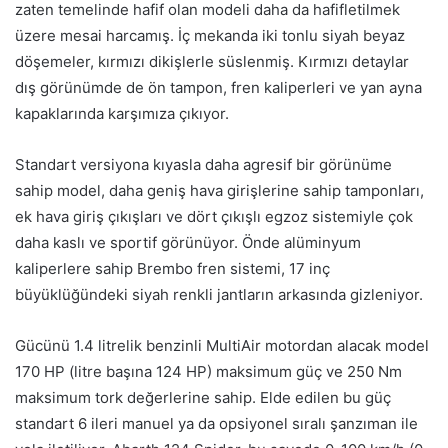
zaten temelinde hafif olan modeli daha da hafifletilmek
üzere mesai harcamış. İç mekanda iki tonlu siyah beyaz
döşemeler, kırmızı dikişlerle süslenmiş. Kırmızı detaylar
dış görünümde de ön tampon, fren kaliperleri ve yan ayna
kapaklarında karşımıza çıkıyor.
Standart versiyona kıyasla daha agresif bir görünüme
sahip model, daha geniş hava girişlerine sahip tamponları,
ek hava giriş çıkışları ve dört çıkışlı egzoz sistemiyle çok
daha kaslı ve sportif görünüyor. Önde alüminyum
kaliperlere sahip Brembo fren sistemi, 17 inç
büyüklüğündeki siyah renkli jantların arkasında gizleniyor.
Gücünü 1.4 litrelik benzinli MultiAir motordan alacak model
170 HP (litre başına 124 HP) maksimum güç ve 250 Nm
maksimum tork değerlerine sahip. Elde edilen bu güç
standart 6 ileri manuel ya da opsiyonel sıralı şanzıman ile