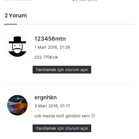
2 Yorum
d
123456mtn
e
1 Mart 2016, 21:26
d
222.770₺’cik
i
k
Yanıtlamak için oturum açın
i
:
d
ergnhkn
e
3 Mart 2016, 01:17
d
cok mazda mx5 gördüm seni 🙂
i
k
Yanıtlamak için oturum açın
i
: