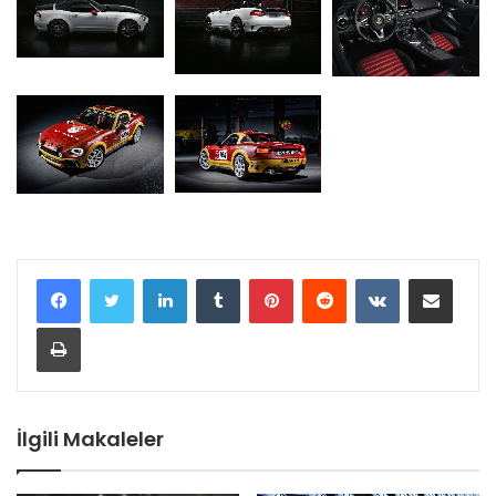
LinkedIn
Tumblr
Pinterest
Reddit
VKontakte
E-Posta ile paylaş
Yazdır
İlgili Makaleler