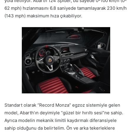
yola iletiliyor. Abarth 124 Spider, bu sayede 0-100 km/h (0-
62 mph) hızlanmasını 6.8 saniyede tamamlayarak 230 km/h
(143 mph) maksimum hıza çıkabiliyor.
Standart olarak “Record Monza” egzoz sistemiyle gelen
model, Abarth’ın deyimiyle “güzel bir hırıltı sesi”ne sahip.
Ayrıca modelin mekanik limitli kaydırmalı diferansiyele
sahip olduğunu da belirtelim. Ön ve arka tekerleklere