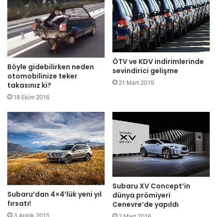
ÖTV ve KDV indirimlerinde
Böyle gidebilirken neden
sevindirici gelişme
otomobilinize teker
21 Mart 2019
takasınız ki?
18 Ekim 2016
Subaru XV Concept’in
Subaru’dan 4×4’lük yeni yıl
dünya prömiyeri
fırsatı!
Cenevre’de yapıldı
3 Aralık 2015
2 Mart 2016