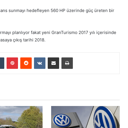
mans sunmayı hedefleyen 560 HP üzerinde güç üreten bir
rmayı planlıyor fakat yeni GranTurismo 2017 yılı içerisinde
yasaya çıkış tarihi 2018.
Tumblr
Pinterest
Reddit
VKontakte
E-Posta ile paylaş
Yazdır