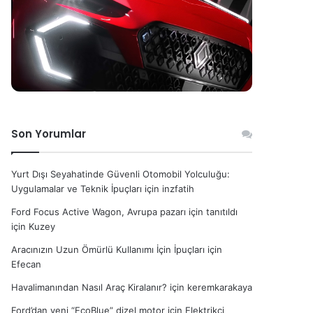
Son Yorumlar
Yurt Dışı Seyahatinde Güvenli Otomobil Yolculuğu:
Uygulamalar ve Teknik İpuçları
için
inzfatih
Ford Focus Active Wagon, Avrupa pazarı için tanıtıldı
için
Kuzey
Aracınızın Uzun Ömürlü Kullanımı İçin İpuçları
için
Efecan
Havalimanından Nasıl Araç Kiralanır?
için
keremkarakaya
Ford’dan yeni “EcoBlue” dizel motor
için
Elektrikçi