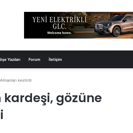
öşe Yazıları
Forum
İletişim
lmanları kestirdi
 kardeşi, gözüne
i