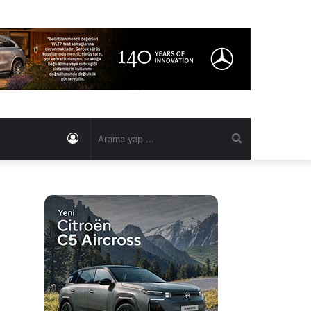
Kayıt
Arama
Ol
yap
...