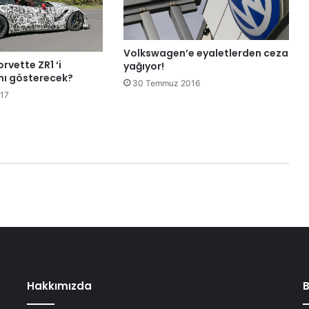
Volkswagen’e eyaletlerden ceza
rvette ZR1 ‘i
yağıyor!
ı gösterecek?
30 Temmuz 2016
017
Hakkımızda
B