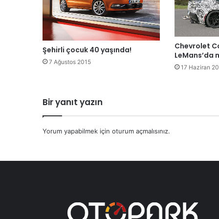
Chevrolet Co
Şehirli çocuk 40 yaşında!
LeMans’da m
7 Ağustos 2015
17 Haziran 2
Bir yanıt yazın
Yorum yapabilmek için
oturum açmalısınız
.