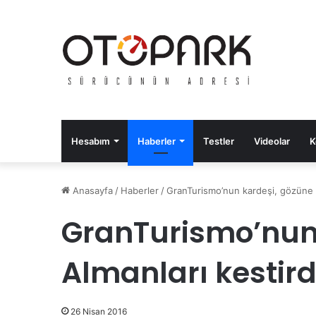
Hesabım
Haberler
Testler
Videolar
K
Anasayfa
/
Haberler
/
GranTurismo’nun kardeşi, gözüne A
GranTurismo’nun
Almanları kestird
26 Nisan 2016