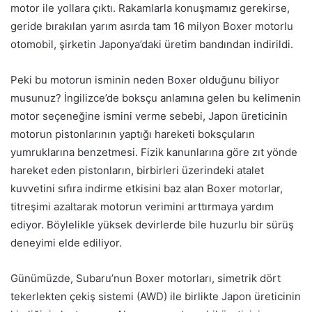
motor ile yollara çıktı. Rakamlarla konuşmamız gerekirse,
geride bırakılan yarım asırda tam 16 milyon Boxer motorlu
otomobil, şirketin Japonya’daki üretim bandından indirildi.
Peki bu motorun isminin neden Boxer olduğunu biliyor
musunuz? İngilizce’de boksçu anlamına gelen bu kelimenin
motor seçeneğine ismini verme sebebi, Japon üreticinin
motorun pistonlarının yaptığı hareketi boksçuların
yumruklarına benzetmesi. Fizik kanunlarına göre zıt yönde
hareket eden pistonların, birbirleri üzerindeki atalet
kuvvetini sıfıra indirme etkisini baz alan Boxer motorlar,
titreşimi azaltarak motorun verimini arttırmaya yardım
ediyor. Böylelikle yüksek devirlerde bile huzurlu bir sürüş
deneyimi elde ediliyor.
Günümüzde, Subaru’nun Boxer motorları, simetrik dört
tekerlekten çekiş sistemi (AWD) ile birlikte Japon üreticinin