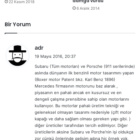
damga vurdu
22 Kasım 2018
6 Aralık 2014
Bir Yorum
d
adr
e
19 Mayıs 2016, 20:37
d
Subaru (Tüm motorları) ve Porsche (911 serilerinde)
i
aslında dünyanın ilk benzinli motor tasarımını yapan
k
(Boxer motor Patent bkz. Karl Benz 1896)
i
Mercedes firmasının motorunu baz alarak ,
:
piyasanın en pahalı ancak en kusursuz ve en
dengeli çalışma prensibine sahip olan motorlarını
kullanıyor. Bu motorlar pahalı üretim tekniği ve
geleneksel olmayan tasarımı nedeniyle (çift motor
kapağı ve daha sağlam olması gereken yapı gibi. )
diğer üreticiler tarafından tercih edilmiyor. Diğer
üreticilerin aksine Subaru ve Porche’nin işi oldukça
zor çünkü önlerinde gelişim adına hiç örnek yok,