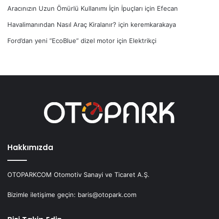
Aracınızın Uzun Ömürlü Kullanımı İçin İpuçları
için
Efecan
Havalimanından Nasıl Araç Kiralanır?
için
keremkarakaya
Ford’dan yeni “EcoBlue” dizel motor
için
Elektrikçi
Hakkımızda
OTOPARKCOM Otomotiv Sanayi ve Ticaret A.Ş.
Bizimle iletişime geçin: baris@otopark.com