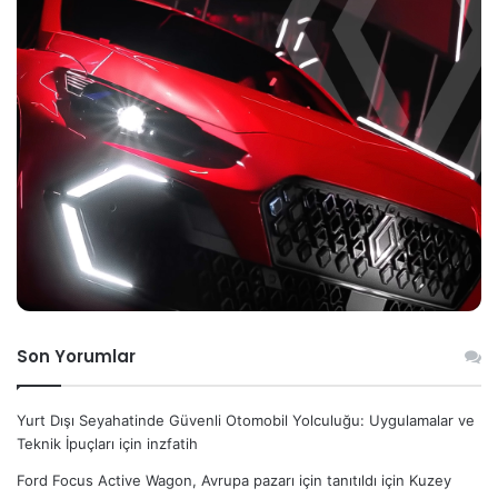
Son Yorumlar
Yurt Dışı Seyahatinde Güvenli Otomobil Yolculuğu: Uygulamalar ve
Teknik İpuçları
için
inzfatih
Ford Focus Active Wagon, Avrupa pazarı için tanıtıldı
için
Kuzey