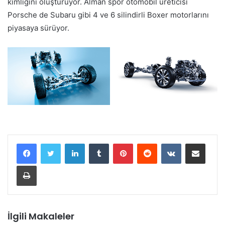
kimliğini oluşturuyor. Alman spor otomobil üreticisi
Porsche de Subaru gibi 4 ve 6 silindirli Boxer motorlarını
piyasaya sürüyor.
LinkedIn
Tumblr
Pinterest
Reddit
VKontakte
E-Posta ile paylaş
Yazdır
İlgili Makaleler