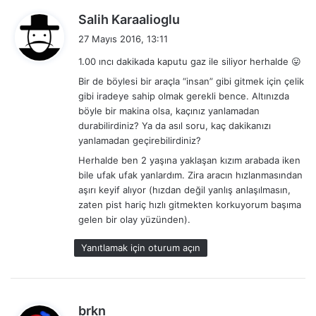
d
Salih Karaalioglu
e
27 Mayıs 2016, 13:11
d
1.00 ıncı dakikada kaputu gaz ile siliyor herhalde 😛
i
Bir de böylesi bir araçla “insan” gibi gitmek için çelik
k
gibi iradeye sahip olmak gerekli bence. Altınızda
i
böyle bir makina olsa, kaçınız yanlamadan
:
durabilirdiniz? Ya da asıl soru, kaç dakikanızı
yanlamadan geçirebilirdiniz?
Herhalde ben 2 yaşına yaklaşan kızım arabada iken
bile ufak ufak yanlardım. Zira aracın hızlanmasından
aşırı keyif alıyor (hızdan değil yanlış anlaşılmasın,
zaten pist hariç hızlı gitmekten korkuyorum başıma
gelen bir olay yüzünden).
Yanıtlamak için oturum açın
d
brkn