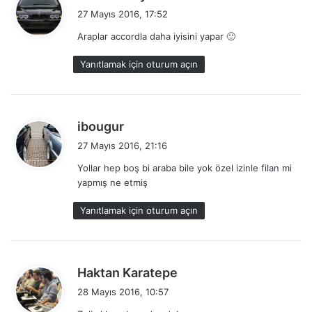
e
27 Mayıs 2016, 17:52
d
Araplar accordla daha iyisini yapar 🙂
i
k
Yanıtlamak için oturum açın
i
:
d
ibougur
e
27 Mayıs 2016, 21:16
d
Yollar hep boş bi araba bile yok özel izinle filan mi
i
yapmış ne etmiş
k
i
Yanıtlamak için oturum açın
:
d
Haktan Karatepe
e
28 Mayıs 2016, 10:57
d