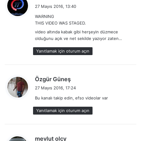
e
27 Mayıs 2016, 13:40
d
WARNING
i
THIS VIDEO WAS STAGED.
k
video altında kabak gibi herşeyin düzmece
i
olduğunu açık ve net sekilde yazıyor zaten…
:
Yanıtlamak için oturum açın
d
Özgür Güneş
e
27 Mayıs 2016, 17:24
d
Bu kanalı takip edin, efso videolar var
i
k
Yanıtlamak için oturum açın
i
:
d
mevlut olcy