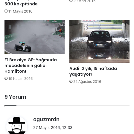
29 Mart 2015
500 kokpitinde
11 Mayıs 2016
F1 Brezilya GP: Yağmurla
mücadelenin galibi
Audi 12 yılı, 19 haftada
Hamilton!
yaşatıyor!
19 Kasım 2016
22 Ağustos 2016
9 Yorum
d
oguzmrdn
e
27 Mayıs 2016, 12:33
d