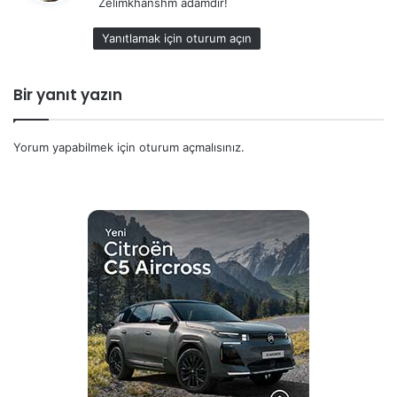
Zelimkhanshm adamdır!
i
k
Yanıtlamak için oturum açın
i
:
Bir yanıt yazın
Yorum yapabilmek için
oturum açmalısınız
.