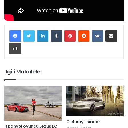
LinkedIn
Tumblr
Pinterest
Reddit
VKontakte
E-Posta ile paylaş
Yazdır
İlgili Makaleler
O elmayı ısırırlar
İspanyol oyuncu Lexus LC