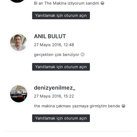
Bi an The Makina izliyorum sandım 😀
i
k
Yanıtlamak için oturum açın
i
:
d
ANIL BULUT
e
27 Mayıs 2016, 12:48
d
gerçekten çok benziyor 🙂
i
k
Yanıtlamak için oturum açın
i
:
d
denizyenilmez_
e
27 Mayıs 2016, 15:22
d
the makina çakması yazmaya girmiştim bende 😀
i
k
Yanıtlamak için oturum açın
i
: