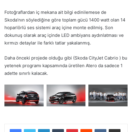
Fotoğraflardan iç mekana ait bilgi edinilemese de
Skoda’nın söylediğine göre toplam gücü 1400 watt olan 14
hoparlörlü ses sistemi araç içine monte edilmiş. Son
dokunuş olarak araç içinde LED ambiyans aydınlatması ve
kırmızı detaylar ile farklı tatlar yakalanmış.
Daha önceki projede olduğu gibi (Skoda CityJet Cabrio ) bu
yetenek programı kapsamında üretilen Atero da sadece 1
adette sınırlı kalacak.
LinkedIn
Tumblr
Pinterest
Reddit
VKontakte
E-Posta ile paylaş