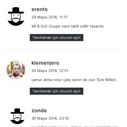
d
erents
e
29 Mayıs 2016, 11:17
d
X6 & GLE Coupe nasıl taklit edilir tasarımı.
i
k
Yanıtlamak için oturum açın
i
:
d
klemenjero
e
30 Mayıs 2016, 12:51
d
çamur atma nolur çalış senin de olur Türk Milleti.
i
k
Yanıtlamak için oturum açın
i
:
d
zonda
e
30 Mayıs 2016, 23:10
d