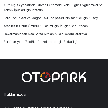
Yurt Dışı Seyahatinde Güvenli Otomobil Yolculuğu: Uygulamalar ve
Teknik İpuçları
için
inzfatih
Ford Focus Active Wagon, Avrupa pazarı için tanıtıldı
için
Kuzey
Aracınızın Uzun Ömürlü Kullanımı İçin İpuçları
için
Efecan
Havalimanından Nasıl Araç Kiralanır?
için
keremkarakaya
Ford’dan yeni “EcoBlue” dizel motor
için
Elektrikçi
Hakkımızda
OTOPARKCOM Otomotiv Sanayi ve Ticaret A.Ş.