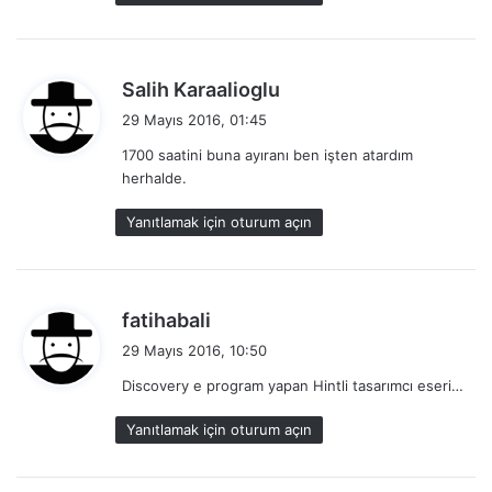
i
:
d
Salih Karaalioglu
e
29 Mayıs 2016, 01:45
d
1700 saatini buna ayıranı ben işten atardım
i
herhalde.
k
i
Yanıtlamak için oturum açın
:
d
fatihabali
e
29 Mayıs 2016, 10:50
d
Discovery e program yapan Hintli tasarımcı eseri…
i
k
Yanıtlamak için oturum açın
i
: