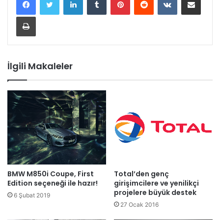
Yazdır
İlgili Makaleler
BMW M850i ​​Coupe, First
Total’den genç
Edition seçeneği ile hazır!
girişimcilere ve yenilikçi
projelere büyük destek
6 Şubat 2019
27 Ocak 2016