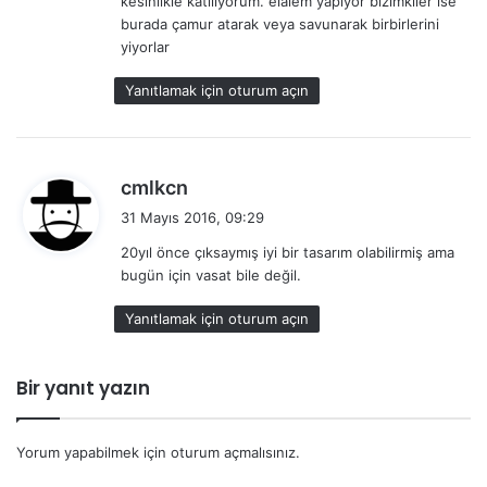
kesinlikle katılıyorum. elalem yapıyor bizimkiler ise
i
burada çamur atarak veya savunarak birbirlerini
k
yiyorlar
i
:
Yanıtlamak için oturum açın
d
cmlkcn
e
31 Mayıs 2016, 09:29
d
20yıl önce çıksaymış iyi bir tasarım olabilirmiş ama
i
bugün için vasat bile değil.
k
i
Yanıtlamak için oturum açın
:
Bir yanıt yazın
Yorum yapabilmek için
oturum açmalısınız
.