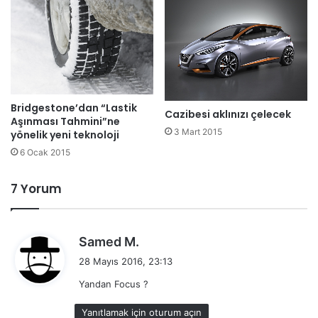
Bridgestone’dan “Lastik
Cazibesi aklınızı çelecek
Aşınması Tahmini”ne
3 Mart 2015
yönelik yeni teknoloji
6 Ocak 2015
7 Yorum
d
Samed M.
e
28 Mayıs 2016, 23:13
d
Yandan Focus ?
i
k
Yanıtlamak için oturum açın