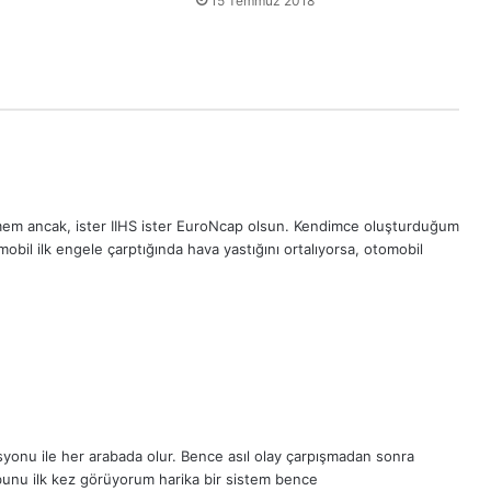
15 Temmuz 2018
1
bilmem ancak, ister IIHS ister EuroNcap olsun. Kendimce oluşturduğum
obil ilk engele çarptığında hava yastığını ortalıyorsa, otomobil
yonu ile her arabada olur. Bence asıl olay çarpışmadan sonra
 bunu ilk kez görüyorum harika bir sistem bence