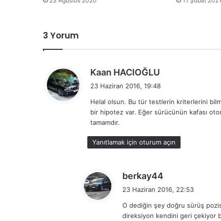
23 Ağustos 2020
11 Şubat 202
3 Yorum
d
Kaan HACIOĞLU
e
23 Haziran 2016, 19:48
d
Helal olsun. Bu tür testlerin kriterlerini 
i
bir hipotez var. Eğer sürücünün kafası otom
k
tamamdır.
i
:
Yanıtlamak için oturum açın
d
berkay44
e
23 Haziran 2016, 22:53
d
O dediğin şey doğru sürüş pozis
i
direksiyon kendini geri çekiyor
k