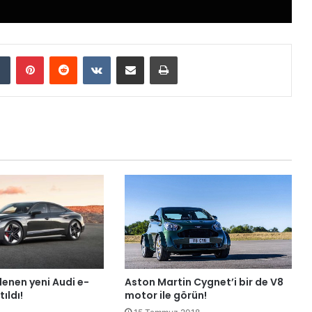
Tumblr
Pinterest
Reddit
VKontakte
E-Posta ile paylaş
Yazdır
Aston Martin Cygnet’i bir de V8
enen yeni Audi e-
motor ile görün!
ıldı!