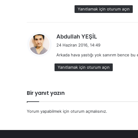
i
Yanıtlamak için oturum açın
:
d
Abdullah YEŞİL
e
24 Haziran 2016, 14:49
d
Arkada hava yastığı yok sanırım bence bu e
i
k
Yanıtlamak için oturum açın
i
:
Bir yanıt yazın
Yorum yapabilmek için
oturum açmalısınız
.