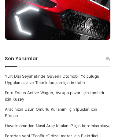
Son Yorumlar
Yurt Dışı Seyahatinde Güvenli Otomobil Yolculuğu:
Uygulamalar ve Teknik İpuçları
için
inzfatih
Ford Focus Active Wagon, Avrupa pazarı için tanıtıldı
için
Kuzey
Aracınızın Uzun Ömürlü Kullanımı İçin İpuçları
için
Efecan
Havalimanından Nasıl Araç Kiralanır?
için
keremkarakaya
Ford’dan yeni “EcoBlue” dizel motor
için
Elektrikçi