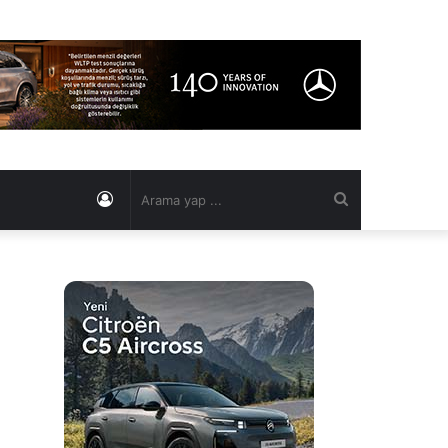
Kayıt
Arama
Ol
yap
...