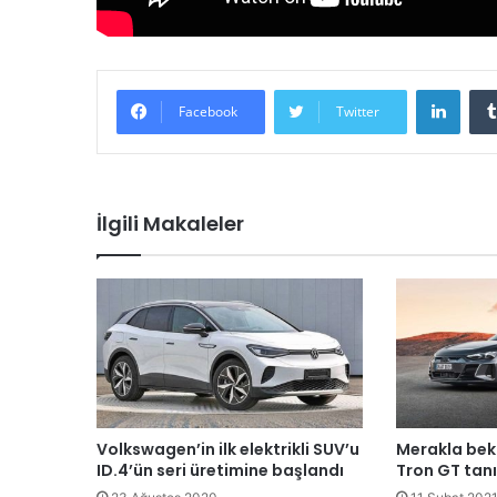
LinkedIn
Facebook
Twitter
İlgili Makaleler
Volkswagen’in ilk elektrikli SUV’u
Merakla bekl
ID.4’ün seri üretimine başlandı
Tron GT tanıt