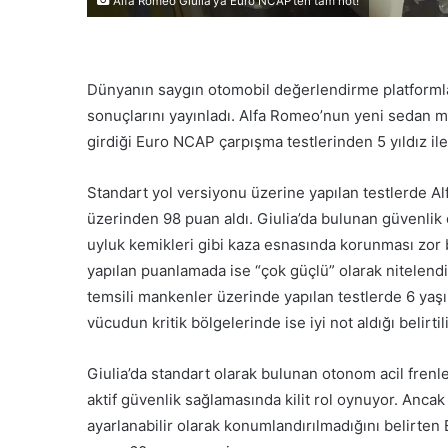
Alfa Romeo Giulia’ya Euro NCAP’ten tam not!
Dünyanın saygın otomobil değerlendirme platformla
sonuçlarını yayınladı. Alfa Romeo’nun yeni sedan m
girdiği Euro NCAP çarpışma testlerinden 5 yıldız ile
Standart yol versiyonu üzerine yapılan testlerde Al
üzerinden 98 puan aldı. Giulia’da bulunan güvenlik 
uyluk kemikleri gibi kaza esnasında korunması zor bö
yapılan puanlamada ise “çok güçlü” olarak nitelend
temsili mankenler üzerinde yapılan testlerde 6 yaşı
vücudun kritik bölgelerinde ise iyi not aldığı belirtil
Giulia’da standart olarak bulunan otonom acil frenl
aktif güvenlik sağlamasında kilit rol oynuyor. Ancak
ayarlanabilir olarak konumlandırılmadığını belirte