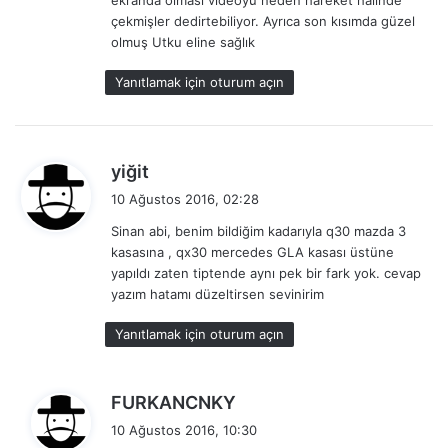
çekmişler dedirtebiliyor. Ayrıca son kısımda güzel
olmuş Utku eline sağlık
Yanıtlamak için oturum açın
d
yiğit
e
10 Ağustos 2016, 02:28
d
Sinan abi, benim bildiğim kadarıyla q30 mazda 3
i
kasasına , qx30 mercedes GLA kasası üstüne
k
yapıldı zaten tiptende aynı pek bir fark yok. cevap
i
yazım hatamı düzeltirsen sevinirim
:
Yanıtlamak için oturum açın
d
FURKANCNKY
e
10 Ağustos 2016, 10:30
d