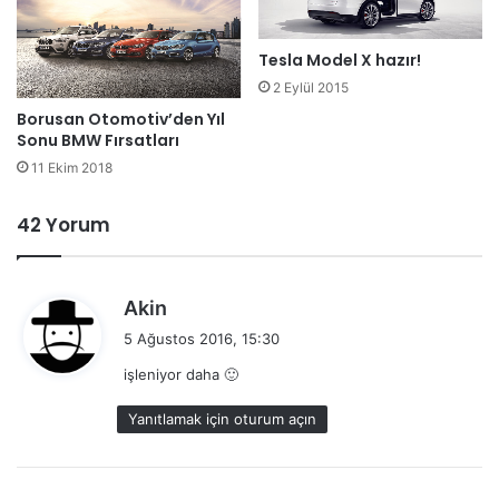
Tesla Model X hazır!
2 Eylül 2015
Borusan Otomotiv’den Yıl
Sonu BMW Fırsatları
11 Ekim 2018
42 Yorum
d
Akin
e
5 Ağustos 2016, 15:30
d
işleniyor daha 🙂
i
k
Yanıtlamak için oturum açın
i
: