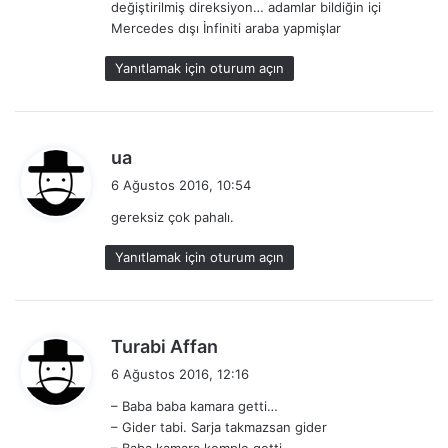
değiştirilmiş direksiyon… adamlar bildiğin içi
Mercedes dışı İnfiniti araba yapmişlar
Yanıtlamak için oturum açın
d
ua
e
6 Ağustos 2016, 10:54
d
gereksiz çok pahalı.
i
k
Yanıtlamak için oturum açın
i
:
d
Turabi Affan
e
6 Ağustos 2016, 12:16
d
– Baba baba kamara getti…
i
– Gider tabi. Sarja takmazsan gider
k
– Baba kamara komple getti…