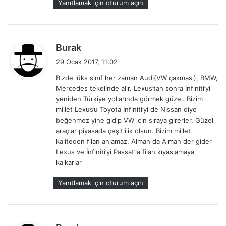
Yanıtlamak için oturum açın
:
d
Burak
e
29 Ocak 2017, 11:02
d
Bizde lüks sınıf her zaman Audi(VW çakması), BMW,
i
Mercedes tekelinde alır. Lexus’tan sonra İnfiniti’yi
k
yeniden Türkiye yollarında görmek güzel. Bizim
i
millet Lexus’u Toyota İnfiniti’yi de Nissan diye
:
beğenmez yine gidip VW için sıraya girerler. Güzel
araçlar piyasada çeşitlilik olsun. Bizim millet
kaliteden filan anlamaz, Alman da Alman der gider
Lexus ve İnfiniti’yi Passat’la filan kıyaslamaya
kalkarlar
Yanıtlamak için oturum açın
d