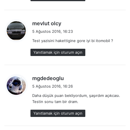
i
:
d
mevlut olcy
e
5 Ağustos 2016, 16:23
d
Test yazisini hakettigine gore iyi bi itomobil ?
i
k
Yanıtlamak için oturum açın
i
:
d
mgdedeoglu
e
5 Ağustos 2016, 16:26
d
Daha düşük puan bekliyordum, şaşırdım açıkcası.
i
Testin sonu tam bir dram.
k
i
Yanıtlamak için oturum açın
: