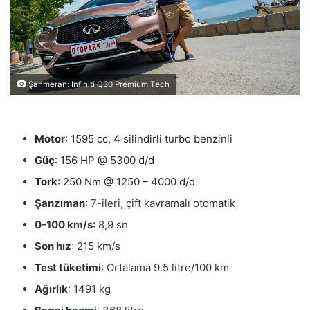
Şahmeran: Infiniti Q30 Premium Tech
Motor
: 1595
cc, 4 silindirli turbo benzinli
Güç
: 156 HP @ 5300 d/d
Tork
: 250 Nm @ 1250 – 4000 d/d
Şanzıman
: 7-ileri, çift kavramalı otomatik
0-100 km/s
: 8,9 sn
Son hız
: 215 km/s
Test tüketimi
: Ortalama 9.5 litre/100 km
Ağırlık
: 1491 kg