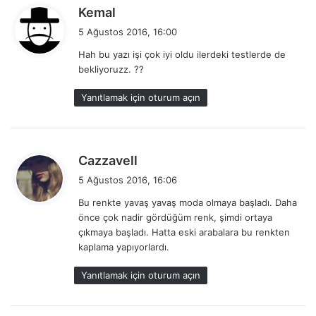
d
Kemal
e
5 Ağustos 2016, 16:00
d
Hah bu yazı işi çok iyi oldu ilerdeki testlerde de
i
bekliyoruzz. ??
k
i
Yanıtlamak için oturum açın
:
d
Cazzavell
e
5 Ağustos 2016, 16:06
d
Bu renkte yavaş yavaş moda olmaya başladı. Daha
i
önce çok nadir gördüğüm renk, şimdi ortaya
k
çıkmaya başladı. Hatta eski arabalara bu renkten
i
kaplama yapıyorlardı.
:
Yanıtlamak için oturum açın