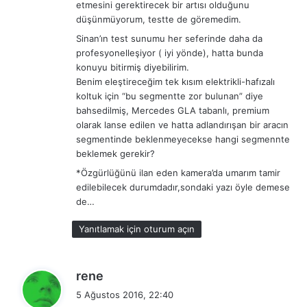
etmesini gerektirecek bir artısı olduğunu
düşünmüyorum, testte de göremedim.
Sinan’ın test sunumu her seferinde daha da
profesyonelleşiyor ( iyi yönde), hatta bunda
konuyu bitirmiş diyebilirim.
Benim eleştireceğim tek kısım elektrikli-hafızalı
koltuk için “bu segmentte zor bulunan” diye
bahsedilmiş, Mercedes GLA tabanlı, premium
olarak lanse edilen ve hatta adlandırışan bir aracın
segmentinde beklenmeyecekse hangi segmennte
beklemek gerekir?
*Özgürlüğünü ilan eden kamera’da umarım tamir
edilebilecek durumdadır,sondaki yazı öyle demese
de…
Yanıtlamak için oturum açın
d
rene
e
5 Ağustos 2016, 22:40
d