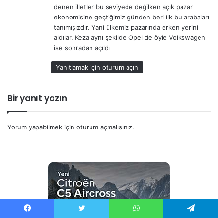
denen illetler bu seviyede değilken açık pazar
i
ekonomisine geçtiğimiz günden beri ilk bu arabaları
:
tanımışızdır. Yani ülkemiz pazarında erken yerini
aldılar. Keza aynı şekilde Opel de öyle Volkswagen
ise sonradan açıldı
Yanıtlamak için oturum açın
Bir yanıt yazın
Yorum yapabilmek için
oturum açmalısınız
.