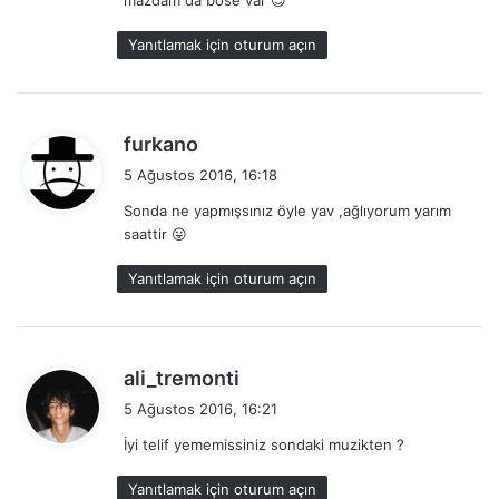
i
k
Yanıtlamak için oturum açın
i
:
d
furkano
e
5 Ağustos 2016, 16:18
d
Sonda ne yapmışsınız öyle yav ,ağlıyorum yarım
i
saattir 😛
k
i
Yanıtlamak için oturum açın
:
d
ali_tremonti
e
5 Ağustos 2016, 16:21
d
İyi telif yememissiniz sondaki muzikten ?
i
k
Yanıtlamak için oturum açın