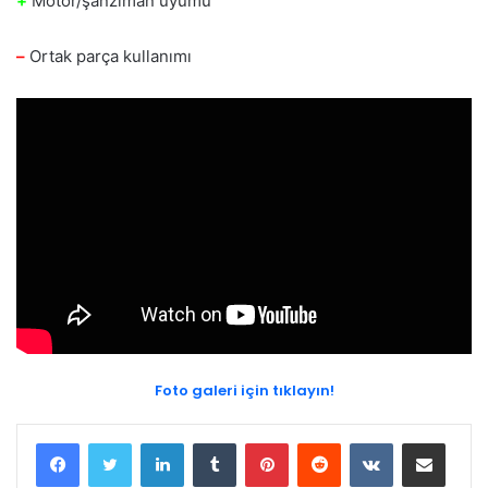
+
Motor/şanzıman uyumu
–
Ortak parça kullanımı
Foto galeri için tıklayın!
LinkedIn
Tumblr
Pinterest
Reddit
VKontakte
E-Posta ile paylaş