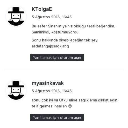
d
KTolgaE
e
5 Ağustos 2016, 16:45
d
Bu sefer Sinan’ın yalnız olduğu testi beğendim.
i
Samimiydi, koşturmuyordu.
k
Sonu hakkında diyebileceğim tek şey
i
asdafahgajgsagkjahg
:
Yanıtlamak için oturum açın
d
myasinkavak
e
5 Ağustos 2016, 16:46
d
sonu çok iyi ya Utku eline sağlık ama dikkat edin
i
telif gelmez inşallah 🙂
k
i
Yanıtlamak için oturum açın
: