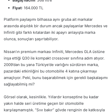
Bagaj hacmi
: 368 litre
Fiyat
: 164.000 TL
Platform paylaşımı bilhassa aynı gruba ait markalar
arasında alışıldık bir durum ancak paylaşanlar Mercedes ve
Infiniti gibi farklı kıtalardan iki apayrı anlayışta marka
olunca, sonuçları şaşırtabiliyor.
Nissan’ın premium markası Infiniti, Mercedes GLA üstüne
inşa ettiği Q30 ile kompakt crossover sınıfına adım atıyor.
2009’dan bu yana Türkiye’de varlığını sürdüren marka,
pazardaki etkinliğini bu otomobille 4 katına çıkarmayı
amaçlıyor. Peki, bunu başarabilmek için gerekli başkalaşımı
sağlayabilmiş mi?
Görsel olarak, kesinlikle. Yıllardır konseptine bu kadar
yakın halde seri üretime geçen bir otomobille
karşılaşmamıştık. “Sıvı bakır” gövde renginin de katkısıyla