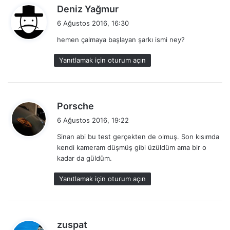
d
Deniz Yağmur
e
6 Ağustos 2016, 16:30
d
hemen çalmaya başlayan şarkı ismi ney?
i
k
Yanıtlamak için oturum açın
i
:
d
Porsche
e
6 Ağustos 2016, 19:22
d
Sinan abi bu test gerçekten de olmuş. Son kısımda
i
kendi kameram düşmüş gibi üzüldüm ama bir o
k
kadar da güldüm.
i
:
Yanıtlamak için oturum açın
d
zuspat