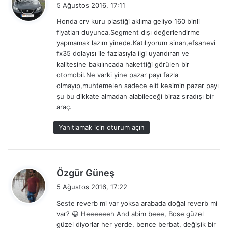
e
5 Ağustos 2016, 17:11
d
Honda crv kuru plastiği aklıma geliyo 160 binli
i
fiyatları duyunca.Segment dışı değerlendirme
k
yapmamak lazım yinede.Katılıyorum sinan,efsanevi
i
fx35 dolayısı ile fazlasıyla ilgi uyandıran ve
:
kalitesine bakılıncada hakettiği görülen bir
otomobil.Ne varki yine pazar payı fazla
olmayıp,muhtemelen sadece elit kesimin pazar payı
şu bu dikkate almadan alabileceği biraz sıradışı bir
araç.
Yanıtlamak için oturum açın
d
Özgür Güneş
e
5 Ağustos 2016, 17:22
d
Seste reverb mi var yoksa arabada doğal reverb mi
i
var? 😀 Heeeeeeh And abim beee, Bose güzel
k
güzel diyorlar her yerde, bence berbat, değişik bir