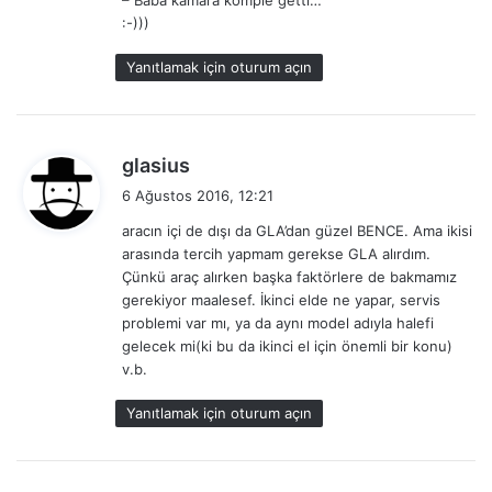
i
:-)))
:
Yanıtlamak için oturum açın
d
glasius
e
6 Ağustos 2016, 12:21
d
aracın içi de dışı da GLA’dan güzel BENCE. Ama ikisi
i
arasında tercih yapmam gerekse GLA alırdım.
k
Çünkü araç alırken başka faktörlere de bakmamız
i
gerekiyor maalesef. İkinci elde ne yapar, servis
:
problemi var mı, ya da aynı model adıyla halefi
gelecek mi(ki bu da ikinci el için önemli bir konu)
v.b.
Yanıtlamak için oturum açın