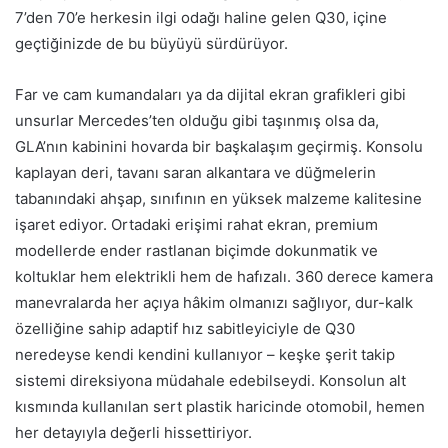
7’den 70’e herkesin ilgi odağı haline gelen Q30, içine
geçtiğinizde de bu büyüyü sürdürüyor.
Far ve cam kumandaları ya da dijital ekran grafikleri gibi
unsurlar Mercedes’ten olduğu gibi taşınmış olsa da,
GLA’nın kabinini hovarda bir başkalaşım geçirmiş. Konsolu
kaplayan deri, tavanı saran alkantara ve düğmelerin
tabanındaki ahşap, sınıfının en yüksek malzeme kalitesine
işaret ediyor. Ortadaki erişimi rahat ekran, premium
modellerde ender rastlanan biçimde dokunmatik ve
koltuklar hem elektrikli hem de hafızalı. 360 derece kamera
manevralarda her açıya hâkim olmanızı sağlıyor, dur-kalk
özelliğine sahip adaptif hız sabitleyiciyle de Q30
neredeyse kendi kendini kullanıyor – keşke şerit takip
sistemi direksiyona müdahale edebilseydi. Konsolun alt
kısmında kullanılan sert plastik haricinde otomobil, hemen
her detayıyla değerli hissettiriyor.