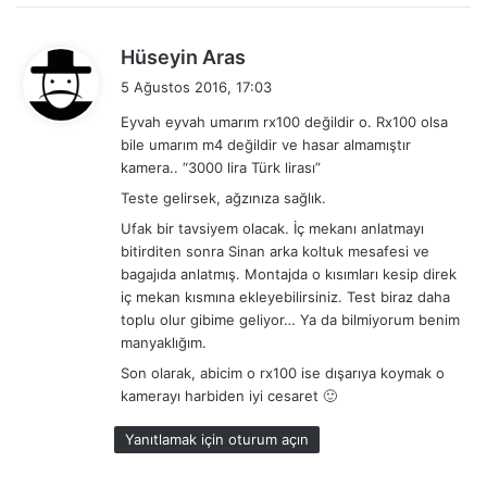
d
Hüseyin Aras
e
5 Ağustos 2016, 17:03
d
Eyvah eyvah umarım rx100 değildir o. Rx100 olsa
i
bile umarım m4 değildir ve hasar almamıştır
k
kamera.. “3000 lira Türk lirası”
i
Teste gelirsek, ağzınıza sağlık.
:
Ufak bir tavsiyem olacak. İç mekanı anlatmayı
bitirditen sonra Sinan arka koltuk mesafesi ve
bagajıda anlatmış. Montajda o kısımları kesip direk
iç mekan kısmına ekleyebilirsiniz. Test biraz daha
toplu olur gibime geliyor… Ya da bilmiyorum benim
manyaklığım.
Son olarak, abicim o rx100 ise dışarıya koymak o
kamerayı harbiden iyi cesaret 🙂
Yanıtlamak için oturum açın