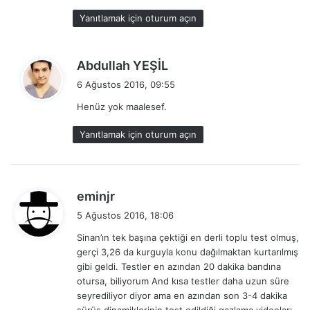
k
Yanıtlamak için oturum açın
i
:
d
Abdullah YEŞİL
e
6 Ağustos 2016, 09:55
d
Henüz yok maalesef.
i
k
Yanıtlamak için oturum açın
i
:
d
eminjr
e
5 Ağustos 2016, 18:06
d
Sinan’ın tek başına çektiği en derli toplu test olmuş,
i
gerçi 3,26 da kurguyla konu dağılmaktan kurtarılmış
k
gibi geldi. Testler en azından 20 dakika bandına
i
otursa, biliyorum And kısa testler daha uzun süre
:
seyrediliyor diyor ama en azından son 3-4 dakika
sürüş dinamiklerinin test edildiği gazlama videoları