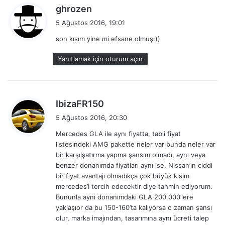
d
ghrozen
e
5 Ağustos 2016, 19:01
d
son kısım yine mi efsane olmuş:))
i
k
Yanıtlamak için oturum açın
i
:
d
IbizaFR150
e
5 Ağustos 2016, 20:30
d
Mercedes GLA ile aynı fiyatta, tabii fiyat
i
listesindeki AMG pakette neler var bunda neler var
k
bir karşılşatırma yapma şansım olmadı, aynı veya
i
benzer donanımda fiyatları aynı ise, Nissan’ın ciddi
:
bir fiyat avantajı olmadıkça çok büyük kısım
mercedes’İ tercih edecektir diye tahmin ediyorum.
Bununla aynı donanımdaki GLA 200.000’lere
yaklaşıor da bu 150-160’ta kalıyorsa o zaman şansı
olur, marka imajından, tasarımına aynı ücreti talep