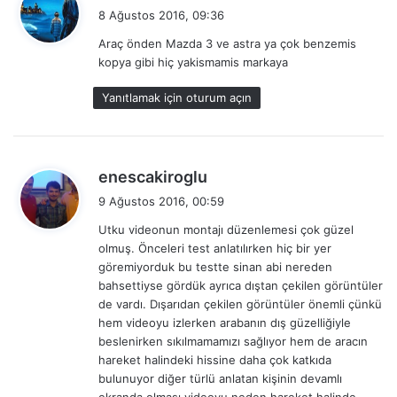
e
8 Ağustos 2016, 09:36
d
Araç önden Mazda 3 ve astra ya çok benzemis
i
kopya gibi hiç yakismamis markaya
k
i
Yanıtlamak için oturum açın
:
d
enescakiroglu
e
9 Ağustos 2016, 00:59
d
Utku videonun montajı düzenlemesi çok güzel
i
olmuş. Önceleri test anlatılırken hiç bir yer
k
göremiyorduk bu testte sinan abi nereden
i
bahsettiyse gördük ayrıca dıştan çekilen görüntüler
:
de vardı. Dışarıdan çekilen görüntüler önemli çünkü
hem videoyu izlerken arabanın dış güzelliğiyle
beslenirken sıkılmamamızı sağlıyor hem de aracın
hareket halindeki hissine daha çok katkıda
bulunuyor diğer türlü anlatan kişinin devamlı
ekranda olması videoyu neden hareket halinde