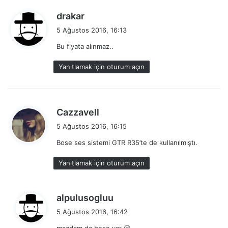
d
drakar
e
5 Ağustos 2016, 16:13
d
Bu fiyata alınmaz..
i
k
Yanıtlamak için oturum açın
i
:
d
Cazzavell
e
5 Ağustos 2016, 16:15
d
Bose ses sistemi GTR R35’te de kullanılmıştı.
i
k
Yanıtlamak için oturum açın
i
:
d
alpulusogluu
e
5 Ağustos 2016, 16:42
d
mazdam da bose var 😉