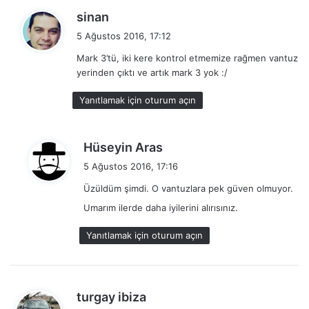
d
sinan
e
5 Ağustos 2016, 17:12
d
Mark 3’tü, iki kere kontrol etmemize rağmen vantuz
i
yerinden çıktı ve artık mark 3 yok :/
k
i
Yanıtlamak için oturum açın
:
d
Hüseyin Aras
e
5 Ağustos 2016, 17:16
d
Üzüldüm şimdi. O vantuzlara pek güven olmuyor.
i
Umarım ilerde daha iyilerini alırısınız.
k
i
Yanıtlamak için oturum açın
:
d
turgay ibiza