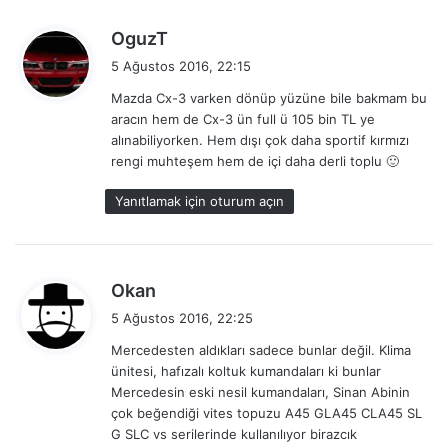
d
OguzT
e
5 Ağustos 2016, 22:15
d
Mazda Cx-3 varken dönüp yüzüne bile bakmam bu
i
aracın hem de Cx-3 ün full ü 105 bin TL ye
k
alınabiliyorken. Hem dışı çok daha sportif kırmızı
i
rengi muhteşem hem de içi daha derli toplu 🙂
:
Yanıtlamak için oturum açın
d
Okan
e
5 Ağustos 2016, 22:25
d
Mercedesten aldıkları sadece bunlar değil. Klima
i
ünitesi, hafızalı koltuk kumandaları ki bunlar
k
Mercedesin eski nesil kumandaları, Sinan Abinin
i
çok beğendiği vites topuzu A45 GLA45 CLA45 SL
:
G SLC vs serilerinde kullanılıyor birazcık