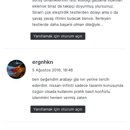
eklense biraz da takipçi doyurmuş olursunuz.
Sinan’ı çok eleştirdik testlerden dolayı ama o da
yavaş yavaş ritmini bulacak bence. İlerleyen
testlerde daha başarılı olman dileğiyle…
Yanıtlamak için oturum açın
d
ergnhkn
e
5 Ağustos 2016, 18:46
d
ben beğendim arabayı gla nın yerine tercih
i
ederdim. nissan-infiniti sadece tasarım konusunda
k
özgün olsada kullanımı pratik basit konforlu
i
izlenimini hemen vermiş zaten
:
Yanıtlamak için oturum açın