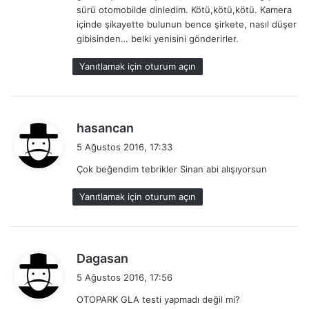
i
sürü otomobilde dinledim. Kötü,kötü,kötü. Kamera
:
içinde şikayette bulunun bence şirkete, nasıl düşer
gibisinden… belki yenisini gönderirler.
Yanıtlamak için oturum açın
d
hasancan
e
5 Ağustos 2016, 17:33
d
Çok beğendim tebrikler Sinan abi alışıyorsun
i
k
Yanıtlamak için oturum açın
i
:
d
Dagasan
e
5 Ağustos 2016, 17:56
d
OTOPARK GLA testi yapmadı değil mi?
i