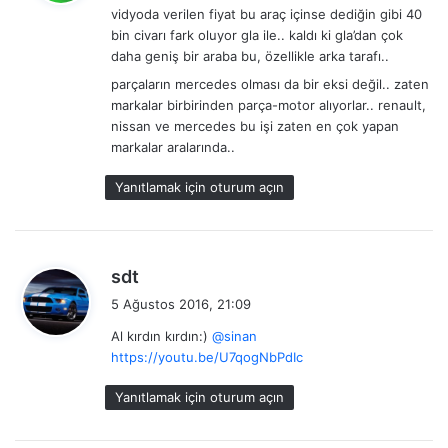
vidyoda verilen fiyat bu araç içinse dediğin gibi 40
i
bin civarı fark oluyor gla ile.. kaldı ki gla’dan çok
k
daha geniş bir araba bu, özellikle arka tarafı..
i
parçaların mercedes olması da bir eksi değil.. zaten
:
markalar birbirinden parça-motor alıyorlar.. renault,
nissan ve mercedes bu işi zaten en çok yapan
markalar aralarında..
Yanıtlamak için oturum açın
d
sdt
e
5 Ağustos 2016, 21:09
d
Al kırdın kırdın:)
@sinan
i
https://youtu.be/U7qogNbPdIc
k
i
Yanıtlamak için oturum açın
: