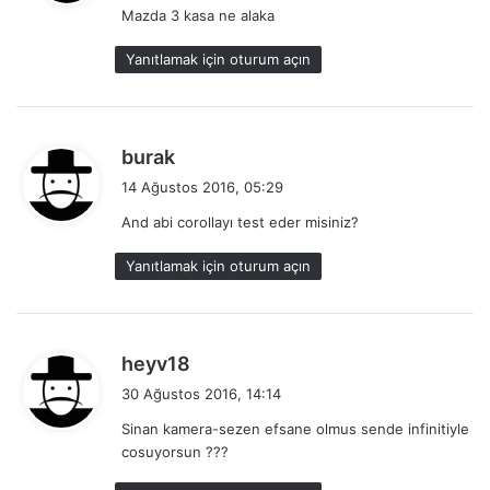
Mazda 3 kasa ne alaka
i
k
Yanıtlamak için oturum açın
i
:
d
burak
e
14 Ağustos 2016, 05:29
d
And abi corollayı test eder misiniz?
i
k
Yanıtlamak için oturum açın
i
:
d
heyv18
e
30 Ağustos 2016, 14:14
d
Sinan kamera-sezen efsane olmus sende infinitiyle
i
cosuyorsun ???
k
i