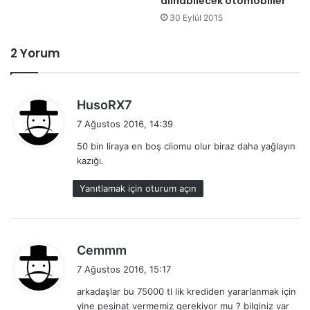
alınabilecek otomobiller
30 Eylül 2015
2 Yorum
d
HusoRX7
e
7 Ağustos 2016, 14:39
d
50 bin liraya en boş cliomu olur biraz daha yağlayın
i
kazığı.
k
i
Yanıtlamak için oturum açın
:
d
Cemmm
e
7 Ağustos 2016, 15:17
d
arkadaşlar bu 75000 tl lik krediden yararlanmak için
i
yine peşinat vermemiz gerekiyor mu ? bilginiz var