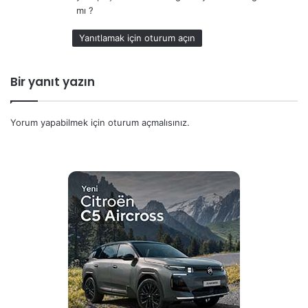
k
mı ?
i
:
Yanıtlamak için oturum açın
Bir yanıt yazın
Yorum yapabilmek için
oturum açmalısınız
.