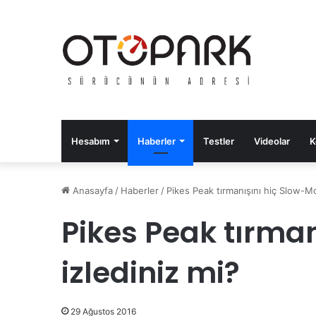
Hesabım
Haberler
Testler
Videolar
K
Anasayfa
/
Haberler
/
Pikes Peak tırmanışını hiç Slow-Mo
Pikes Peak tırma
izlediniz mi?
29 Ağustos 2016