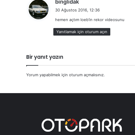
d
binglidak
e
30 Ağustos 2016, 12:36
d
hemen açtım loeb’in rekor videosunu
i
k
Yanıtlamak için oturum açın
i
:
Bir yanıt yazın
Yorum yapabilmek için
oturum açmalısınız
.