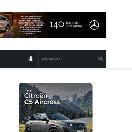
Kayıt
Arama
Ol
yap
...