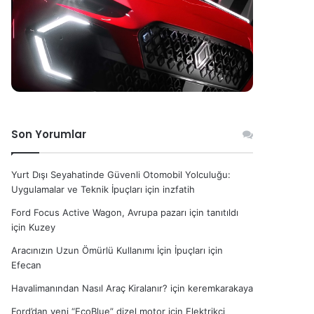
Son Yorumlar
Yurt Dışı Seyahatinde Güvenli Otomobil Yolculuğu:
Uygulamalar ve Teknik İpuçları
için
inzfatih
Ford Focus Active Wagon, Avrupa pazarı için tanıtıldı
için
Kuzey
Aracınızın Uzun Ömürlü Kullanımı İçin İpuçları
için
Efecan
Havalimanından Nasıl Araç Kiralanır?
için
keremkarakaya
Ford’dan yeni “EcoBlue” dizel motor
için
Elektrikçi