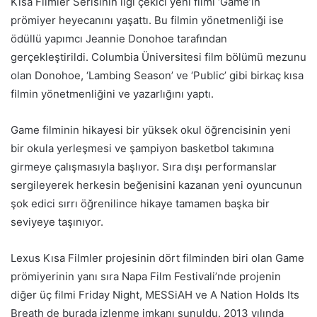
Kısa Filmler Serisinin ilgi çekici yeni filmi ‘Game’in
prömiyer heyecanını yaşattı. Bu filmin yönetmenliği ise
ödüllü yapımcı Jeannie Donohoe tarafından
gerçekleştirildi. Columbia Üniversitesi film bölümü mezunu
olan Donohoe, ‘Lambing Season’ ve ‘Public’ gibi birkaç kısa
filmin yönetmenliğini ve yazarlığını yaptı.
Game filminin hikayesi bir yüksek okul öğrencisinin yeni
bir okula yerleşmesi ve şampiyon basketbol takımına
girmeye çalışmasıyla başlıyor. Sıra dışı performanslar
sergileyerek herkesin beğenisini kazanan yeni oyuncunun
şok edici sırrı öğrenilince hikaye tamamen başka bir
seviyeye taşınıyor.
Lexus Kısa Filmler projesinin dört filminden biri olan Game
prömiyerinin yanı sıra Napa Film Festivali’nde projenin
diğer üç filmi Friday Night, MESSiAH ve A Nation Holds Its
Breath de burada izlenme imkanı sunuldu. 2013 yılında