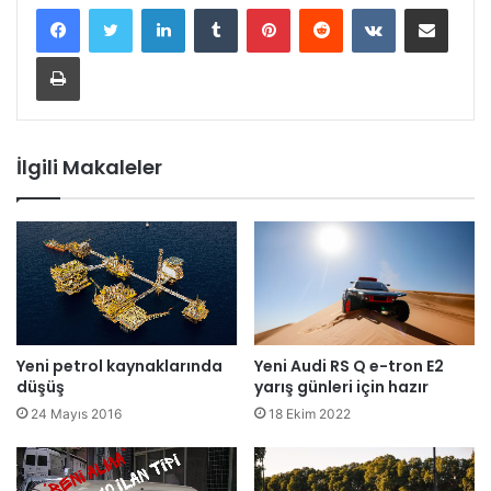
LinkedIn
Tumblr
Pinterest
Reddit
VKontakte
E-Posta ile paylaş
Yazdır
İlgili Makaleler
Yeni petrol kaynaklarında
Yeni Audi RS Q e-tron E2
düşüş
yarış günleri için hazır
24 Mayıs 2016
18 Ekim 2022