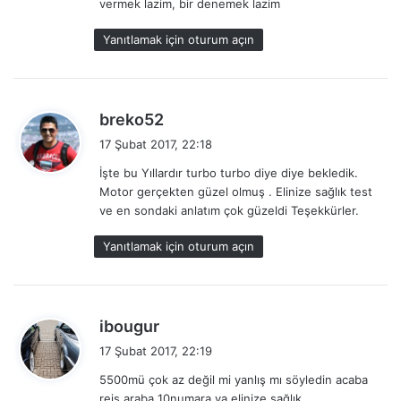
vermek lazim, bir denemek lazim
k
i
Yanıtlamak için oturum açın
:
d
breko52
e
17 Şubat 2017, 22:18
d
İşte bu Yıllardır turbo turbo diye diye bekledik.
i
Motor gerçekten güzel olmuş . Elinize sağlık test
k
ve en sondaki anlatım çok güzeldi Teşekkürler.
i
:
Yanıtlamak için oturum açın
d
ibougur
e
17 Şubat 2017, 22:19
d
5500mü çok az değil mi yanlış mı söyledin acaba
i
reis araba 10numara ya elinize sağlık