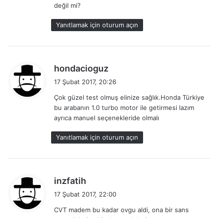
değil mi?
k
i
Yanıtlamak için oturum açın
:
d
hondacioguz
e
17 Şubat 2017, 20:26
d
Çok güzel test olmuş elinize sağlık.Honda Türkiye
i
bu arabanın 1.0 turbo motor ile getirmesi lazım
k
ayrıca manuel seçenekleride olmalı
i
:
Yanıtlamak için oturum açın
d
inzfatih
e
17 Şubat 2017, 22:00
d
CVT madem bu kadar ovgu aldi, ona bir sans
i