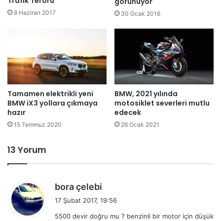
Trafik Terörü
görünüyor
8 Haziran 2017
30 Ocak 2016
Tamamen elektrikli yeni
BMW, 2021 yılında
BMW iX3 yollara çıkmaya
motosiklet severleri mutlu
hazır
edecek
15 Temmuz 2020
26 Ocak 2021
13 Yorum
d
bora çelebi
e
17 Şubat 2017, 19:56
d
5500 devir doğru mu ? benzinli bir motor için düşük
i