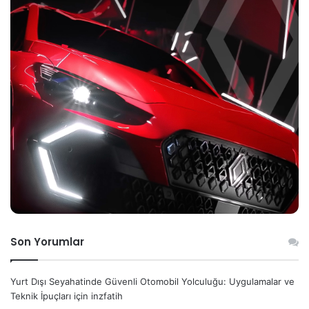
Son Yorumlar
Yurt Dışı Seyahatinde Güvenli Otomobil Yolculuğu: Uygulamalar ve
Teknik İpuçları
için
inzfatih