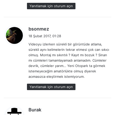
Yanıtlamak için oturum açın
d
bsonmez
e
18 Şubat 2017, 01:28
d
Videoyu izlerken sürekli bir görüntüde atlama,
i
sürekli aynı kelimelerin tekrar etmesi çok can sıkıcı
k
olmuş. Montaj mı sıkıntılı ? Kayıt mı bozuk ? Sinan
i
mı cümleleri tamamlayamadı anlamadım. Cümleler
:
devrik, cümleler yarım… Yeni Otopark ta görmek
istemeyeceğim amatörlükte olmuş diyerek
acımasızca eleştirmek istemiyorum.
Yanıtlamak için oturum açın
d
Burak
e