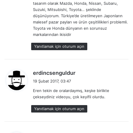
tasarım olarak Mazda, Honda, Nissan, Subaru,
Suzuki, Mitsubishi, Toyota… şeklinde
düşünüyorum. Türkiye’de üretilmeyen Japonların
malesef pazar payları ve ürün çeşitlilikleri problemli.
Toyota ve Honda dünyanın en sorunsuz
markalarından ikisidir
Yanıtlamak için oturum açın
d
erdincsenguldur
e
19 Şubat 2017, 03:47
d
Eren tekin de oralardaymış, keşke birlikte
i
çekseydiniz videoyu, çok keyifli olurdu.
k
i
Yanıtlamak için oturum açın
: