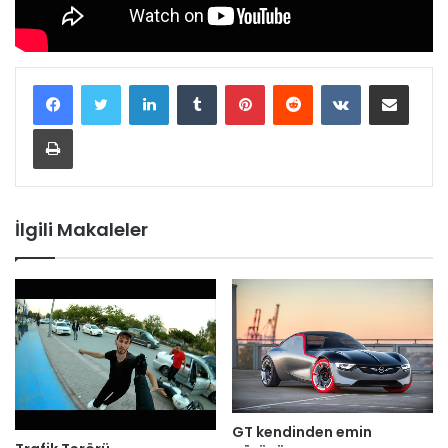
LinkedIn
Tumblr
Pinterest
Reddit
VKontakte
E-Posta ile paylaş
Yazdır
İlgili Makaleler
GT kendinden emin