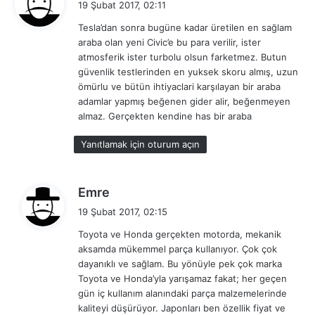
19 Şubat 2017, 02:11
d
Tesla’dan sonra bugüne kadar üretilen en sağlam
i
araba olan yeni Civic’e bu para verilir, ister
k
atmosferik ister turbolu olsun farketmez. Butun
i
güvenlik testlerinden en yuksek skoru almış, uzun
:
ömürlu ve bütün ihtiyaclari karşılayan bir araba
adamlar yapmış beğenen gider alir, beğenmeyen
almaz. Gerçekten kendine has bir araba
Yanıtlamak için oturum açın
d
Emre
e
19 Şubat 2017, 02:15
d
Toyota ve Honda gerçekten motorda, mekanik
i
aksamda mükemmel parça kullanıyor. Çok çok
k
dayanıklı ve sağlam. Bu yönüyle pek çok marka
i
Toyota ve Honda’yla yarışamaz fakat; her geçen
:
gün iç kullanım alanındaki parça malzemelerinde
kaliteyi düşürüyor. Japonları ben özellik fiyat ve