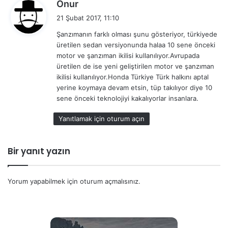
d
Onur
e
21 Şubat 2017, 11:10
d
Şanzımanın farklı olması şunu gösteriyor, türkiyede
i
üretilen sedan versiyonunda halaa 10 sene önceki
k
motor ve şanzıman ikilisi kullanılıyor.Avrupada
i
üretilen de ise yeni geliştirilen motor ve şanzıman
:
ikilisi kullanılıyor.Honda Türkiye Türk halkını aptal
yerine koymaya devam etsin, tüp takılıyor diye 10
sene önceki teknolojiyi kakalıyorlar insanlara.
Yanıtlamak için oturum açın
Bir yanıt yazın
Yorum yapabilmek için
oturum açmalısınız
.