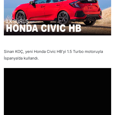
Sinan KOÇ, yeni Honda Civic HB’yi 1.5 Turbo motoruyla
İspanya’da kullandı.