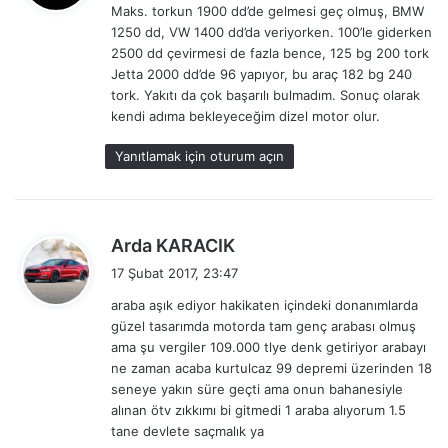
Maks. torkun 1900 dd’de gelmesi geç olmuş, BMW
i
1250 dd, VW 1400 dd’da veriyorken. 100’le giderken
k
2500 dd çevirmesi de fazla bence, 125 bg 200 tork
i
Jetta 2000 dd’de 96 yapıyor, bu araç 182 bg 240
:
tork. Yakıtı da çok başarılı bulmadım. Sonuç olarak
kendi adıma bekleyeceğim dizel motor olur.
Yanıtlamak için oturum açın
d
Arda KARACIK
e
17 Şubat 2017, 23:47
d
araba aşık ediyor hakikaten içindeki donanımlarda
i
güzel tasarımda motorda tam genç arabası olmuş
k
ama şu vergiler 109.000 tlye denk getiriyor arabayı
i
ne zaman acaba kurtulcaz 99 depremi üzerinden 18
:
seneye yakın süre geçti ama onun bahanesiyle
alınan ötv zıkkımı bi gitmedi 1 araba alıyorum 1.5
tane devlete saçmalık ya