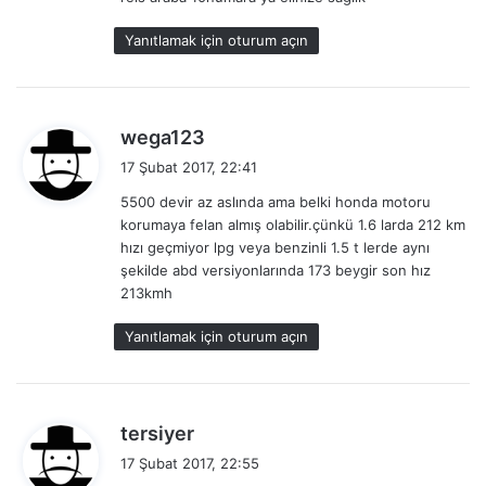
k
i
Yanıtlamak için oturum açın
:
d
wega123
e
17 Şubat 2017, 22:41
d
5500 devir az aslında ama belki honda motoru
i
korumaya felan almış olabilir.çünkü 1.6 larda 212 km
k
hızı geçmiyor lpg veya benzinli 1.5 t lerde aynı
i
şekilde abd versiyonlarında 173 beygir son hız
:
213kmh
Yanıtlamak için oturum açın
d
tersiyer
e
17 Şubat 2017, 22:55
d