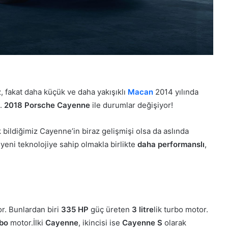
, fakat daha küçük ve daha yakışıklı
Macan
2014 yılında
i.
2018 Porsche Cayenne
ile durumlar değişiyor!
bildiğimiz Cayenne’in biraz gelişmişi olsa da aslında
yeni teknolojiye sahip olmakla birlikte
daha performanslı
,
or. Bunlardan biri
335 HP
güç üreten
3 litre
lik turbo motor.
rbo
motor.İlki
Cayenne
, ikincisi ise
Cayenne S
olarak