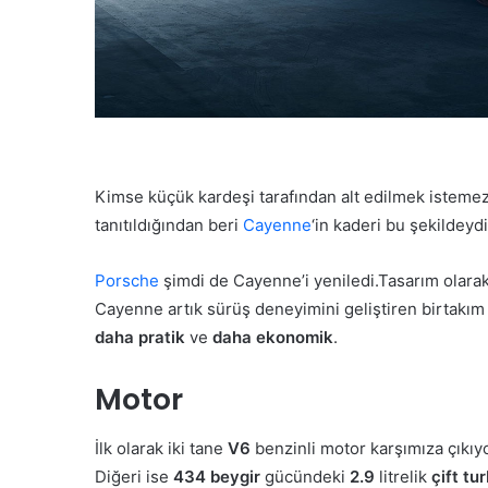
Kimse küçük kardeşi tarafından alt edilmek istemez
tanıtıldığından beri
Cayenne
‘in kaderi bu şekildeyd
Porsche
şimdi de Cayenne’i yeniledi.Tasarım olarak 
Cayenne artık sürüş deneyimini geliştiren birtakım 
daha pratik
ve
daha ekonomik
.
Motor
İlk olarak iki tane
V6
benzinli motor karşımıza çıkıy
Diğeri ise
434 beygir
gücündeki
2.9
litrelik
çift tu