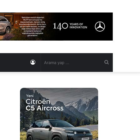
Kayıt
Arama
Ol
yap
...