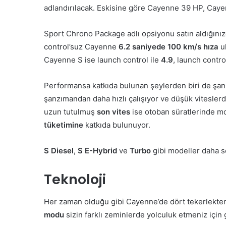
adlandırılacak. Eskisine göre Cayenne 39 HP, Caye
Sport Chrono Package adlı opsiyonu satın aldığınızd
control’suz Cayenne
6.2 saniyede 100 km/s hıza
u
Cayenne S ise launch control ile
4.9
, launch contr
Performansa katkıda bulunan şeylerden biri de şa
şanzımandan daha hızlı çalışıyor ve düşük vitesle
uzun tutulmuş
son vites
ise otoban süratlerinde mo
tüketimine
katkıda bulunuyor.
S Diesel
,
S E-Hybrid
ve
Turbo
gibi modeller daha so
Teknoloji
Her zaman olduğu gibi Cayenne’de dört tekerlekten
modu
sizin farklı zeminlerde yolculuk etmeniz için g