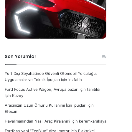
Son Yorumlar
Yurt Dışı Seyahatinde Güvenli Otomobil Yolculuğu:
Uygulamalar ve Teknik İpuçları
için
inzfatih
Ford Focus Active Wagon, Avrupa pazarı için tanıtıldı
için
Kuzey
Aracınızın Uzun Ömürlü Kullanımı İçin İpuçları
için
Efecan
Havalimanından Nasıl Araç Kiralanır?
için
keremkarakaya
Ford’dan yeni “EcoBlue” dizel motor
için
Elektrikçi