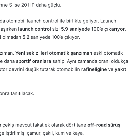
nne S ise 20 HP daha güçlü.
a otomobil launch control ile birlikte geliyor. Launch
laşırken
launch control
sizi
5.9 saniyede 100’e çıkarıyor
.
ol olmadan
5.2
saniyede 100’e çıkıyor.
nzıman.
Yeni sekiz ileri otomatik şanzıman
eski otomatik
rde daha
sportif oranlara
sahip. Aynı zamanda oranı oldukça
tor devrini düşük tutarak otomobilin
rafineliğine
ve
yakıt
nra tanıtılacak.
 çekiş mevcut fakat ek olarak dört tane
off-road sürüş
eliştirilmiş: çamur, çakıl, kum ve kaya.