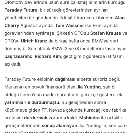
Otomotiv devlerinde uzun süre çalışmış isimlerin kurduğu
Faraday Future
, bir süredir görevlerinden ayrılan
yöneticileri ile gündemde. 5 kişilik kurucu ekibinden
Alan
Cherry
Ağustos ayında,
Tom Wessner
ise Ekim ayında
görevlerinden ayrılmıştı. Şirketin CFO’su
Stefan Krause
ve
CTO’su
Ulrich Kranz
da birkaç hafta önce BMW’ye geri
dönmüştü. Son olarak BMW i3 ve i8 modellerini tasarlayan
baş tasarımcı Richard Kim
, geçtiğimiz günlerde istifasını
açıkladı.
Faraday Future ekibinin
dağılması
elbette sürpriz değil.
Markanın en büyük finansörü olan
Jia Yueting
, sahibi
olduğu Leeco’nun maddi sorunlarını gerekçe göstererek
yatırımlarını durdurmuştu
. Bu gelişmeden sonra
küçülmeye giden FF, Nevada çölünde kuracağı dev fabrika
projesini
durdurmak
zorunda kaldı.
Mahindra
ile ortaklık
görüşmelerinden
sonuç alamayan
Jia Yueting’in, son çare