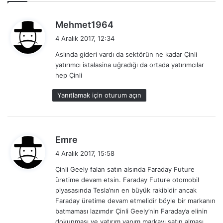
d
Mehmet1964
e
4 Aralık 2017, 12:34
d
Aslında gideri vardı da sektörün ne kadar Çinli
i
yatırımcı istalasina uğradığı da ortada yatırımcılar
k
hep Çinli
i
:
Yanıtlamak için oturum açın
d
Emre
e
4 Aralık 2017, 15:58
d
Çinli Geely falan satın alsında Faraday Future
i
üretime devam etsin. Faraday Future otomobil
k
piyasasında Tesla’nın en büyük rakibidir ancak
i
Faraday üretime devam etmelidir böyle bir markanın
:
batmaması lazımdır Çinli Geely’nin Faraday’a elinin
dokunması ve yatırım yapım markayı satın alması