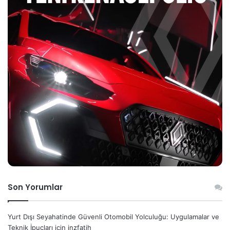
Son Yorumlar
Yurt Dışı Seyahatinde Güvenli Otomobil Yolculuğu: Uygulamalar ve
Teknik İpuçları
için
inzfatih