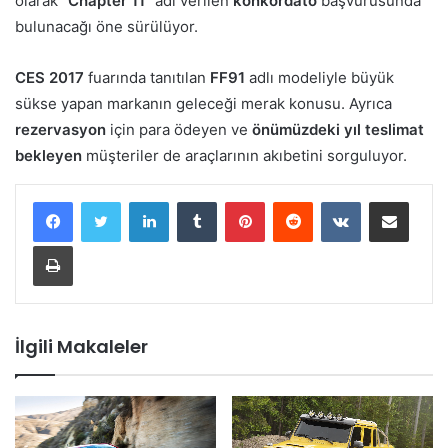
olarak
“Chapter 11”
adı verilen
konkordato
başvurusunda
bulunacağı öne sürülüyor.
CES 2017
fuarında tanıtılan
FF91
adlı modeliyle büyük
sükse yapan markanın geleceği merak konusu. Ayrıca
rezervasyon
için para ödeyen ve
önümüzdeki yıl teslimat
bekleyen
müşteriler de araçlarının akıbetini sorguluyor.
LinkedIn
Tumblr
Pinterest
Reddit
VKontakte
E-Posta ile paylaş
Yazdır
İlgili Makaleler