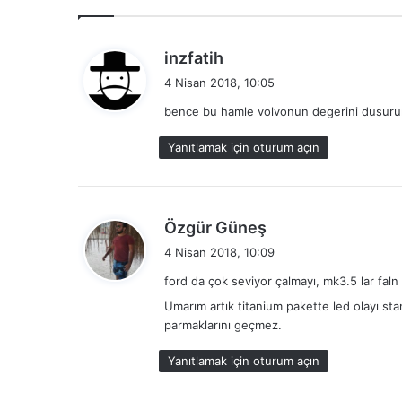
d
inzfatih
e
4 Nisan 2018, 10:05
d
bence bu hamle volvonun degerini dusurur, 
i
k
Yanıtlamak için oturum açın
i
:
d
Özgür Güneş
e
4 Nisan 2018, 10:09
d
ford da çok seviyor çalmayı, mk3.5 lar faln 
i
Umarım artık titanium pakette led olayı st
k
parmaklarını geçmez.
i
:
Yanıtlamak için oturum açın