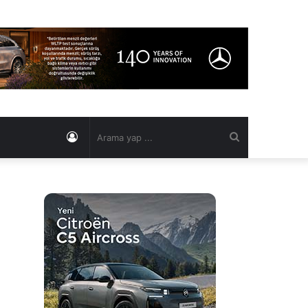
Kayıt
Arama
Ol
yap
...