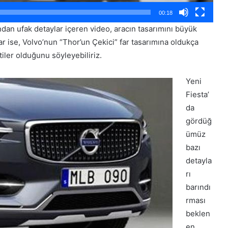
00:18
ndan ufak detaylar içeren video, aracın tasarımını büyük
lar ise, Volvo’nun “Thor’un Çekici” far tasarımına oldukça
iler olduğunu söyleyebiliriz.
Yeni
Fiesta’
da
gördüğ
ümüz
bazı
detayla
rı
barındı
rması
beklen
en