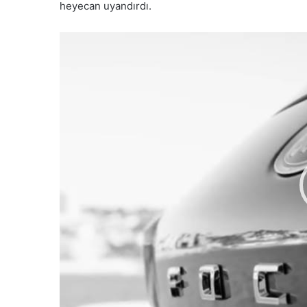
heyecan uyandırdı.
Video
oynatıcı