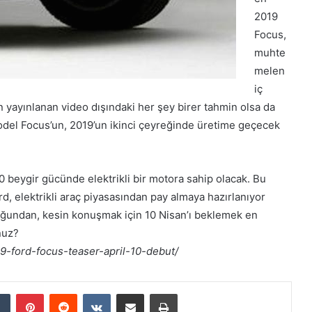
2019
Focus,
muhte
melen
iç
n yayınlanan video dışındaki her şey birer tahmin olsa da
model Focus’un, 2019’un ikinci çeyreğinde üretime geçecek
 beygir gücünde elektrikli bir motora sahip olacak. Bu
d, elektrikli araç piyasasından pay almaya hazırlanıyor
olduğundan, kesin konuşmak için 10 Nisan’ı beklemek en
nuz?
-ford-focus-teaser-april-10-debut/
Tumblr
Pinterest
Reddit
VKontakte
E-Posta ile paylaş
Yazdır