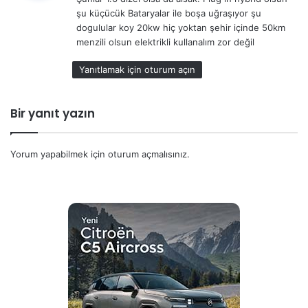
i
şu küçücük Bataryalar ile boşa uğraşıyor şu
k
dogulular koy 20kw hiç yoktan şehir içinde 50km
i
menzili olsun elektrikli kullanalım zor değil
:
Yanıtlamak için oturum açın
Bir yanıt yazın
Yorum yapabilmek için
oturum açmalısınız
.