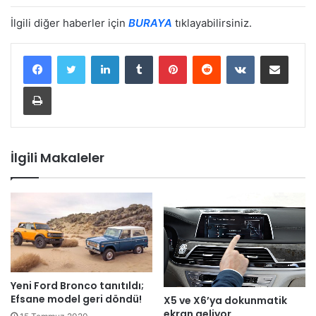
İlgili diğer haberler için
BURAYA
tıklayabilirsiniz.
LinkedIn
Tumblr
Pinterest
Reddit
VKontakte
E-Posta ile paylaş
Yazdır
İlgili Makaleler
Yeni Ford Bronco tanıtıldı;
Efsane model geri döndü!
X5 ve X6’ya dokunmatik
ekran geliyor