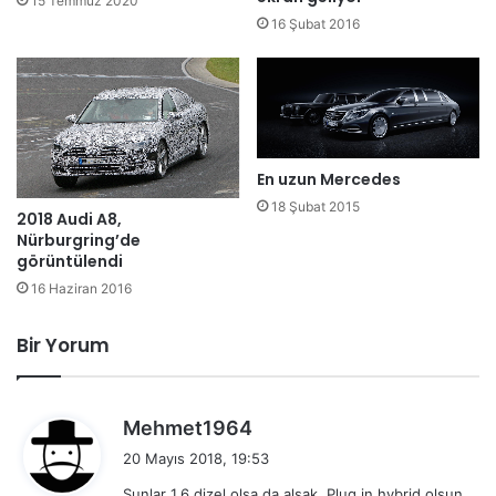
15 Temmuz 2020
16 Şubat 2016
En uzun Mercedes
18 Şubat 2015
2018 Audi A8,
Nürburgring’de
görüntülendi
16 Haziran 2016
Bir Yorum
d
Mehmet1964
e
20 Mayıs 2018, 19:53
d
Şunlar 1.6 dizel olsa da alsak. Plug in hybrid olsun