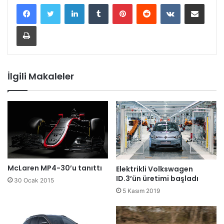
LinkedIn
Tumblr
Pinterest
Reddit
VKontakte
E-Posta ile paylaş
Yazdır
İlgili Makaleler
McLaren MP4-30’u tanıttı
Elektrikli Volkswagen
ID.3’ün üretimi başladı
30 Ocak 2015
5 Kasım 2019