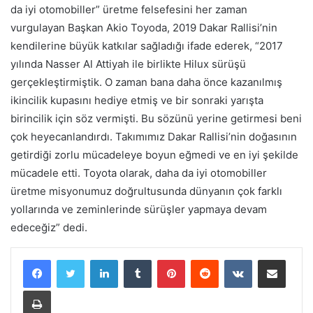
da iyi otomobiller” üretme felsefesini her zaman
vurgulayan Başkan Akio Toyoda, 2019 Dakar Rallisi’nin
kendilerine büyük katkılar sağladığı ifade ederek, “2017
yılında Nasser Al Attiyah ile birlikte Hilux sürüşü
gerçekleştirmiştik. O zaman bana daha önce kazanılmış
ikincilik kupasını hediye etmiş ve bir sonraki yarışta
birincilik için söz vermişti. Bu sözünü yerine getirmesi beni
çok heyecanlandırdı. Takımımız Dakar Rallisi’nin doğasının
getirdiği zorlu mücadeleye boyun eğmedi ve en iyi şekilde
mücadele etti. Toyota olarak, daha da iyi otomobiller
üretme misyonumuz doğrultusunda dünyanın çok farklı
yollarında ve zeminlerinde sürüşler yapmaya devam
edeceğiz” dedi.
LinkedIn
Tumblr
Pinterest
Reddit
VKontakte
E-Posta ile paylaş
Yazdır