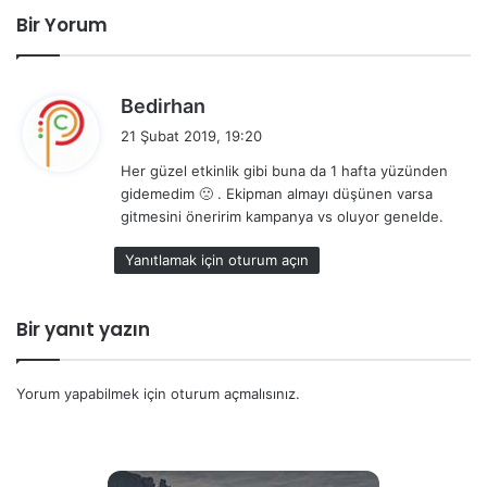
Bir Yorum
d
Bedirhan
e
21 Şubat 2019, 19:20
d
Her güzel etkinlik gibi buna da 1 hafta yüzünden
i
gidemedim 🙁 . Ekipman almayı düşünen varsa
k
gitmesini öneririm kampanya vs oluyor genelde.
i
:
Yanıtlamak için oturum açın
Bir yanıt yazın
Yorum yapabilmek için
oturum açmalısınız
.