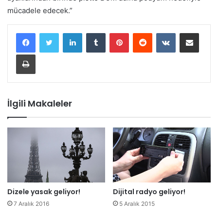
mücadele edecek.”
LinkedIn
Tumblr
Pinterest
Reddit
VKontakte
E-Posta ile paylaş
Yazdır
İlgili Makaleler
Dizele yasak geliyor!
Dijital radyo geliyor!
7 Aralık 2016
5 Aralık 2015