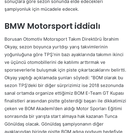
sonuçlara göre sezon sonunda elde edecekleri
şampiyonluk için mücadele edecek.
BMW Motorsport iddialı
Borusan Otomotiv Motorsport Takım Direktörü İbrahim
Okyay, sezon boyunca yurtdışı yarış takvimlerinin
yoğunluğuna göre TPŞ’nin bazı ayaklarında takımın ikinci
ve üçüncü otomobillerini de katılımı arttırmak ve
sporseverlerle buluşmak için piste çıkartacaklarını belirtti.
Okyay yaptığı açıklamada şunları söyledi: “BOM olarak bu
sezon TPŞ’deki bir diğer sürprizimiz ise 2018 sezonunda
sanal ortamda organize ettiğimiz BOM E-Team GT Kupası
finalistleri arasından pistte gösterdiği başarı ile dikkatimizi
çeken ve BOM Akademi’den aldığı Motor Sporları Eğitimi
sonrasında bir yarışta start almaya hak kazanan Tunca
Gönüldaş olacak. Gönüldaş şampiyonanın diğer
ayaklarından birinde pistte BOM adına podyum hedefiyle