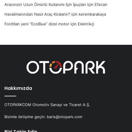
Aracınızın Uzun Ömürlü Kullanımı İçin İpuçları
için
Efecan
Havalimanından Nasıl Araç Kiralanır?
için
keremkarakaya
Ford’dan yeni “EcoBlue” dizel motor
için
Elektrikçi
Hakkımızda
OTOPARKCOM Otomotiv Sanayi ve Ticaret A.Ş.
Bizimle iletişime geçin: baris@otopark.com
Bizi Takip Edin