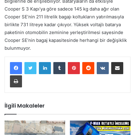
bilgilerine de erişilebiliyor. Bataryaların da etkisiyle
Cooper S 3 Kapı’ya göre sadece 145 kg daha ağır olan
Cooper SE’nin 211 litrelik bagajı koltukların yatırılmasıyla
birlikte 731 litreye kadar çıkıyor. Yüksek voltajlı batarya
paketinin otomobilin zeminine yerleştirilmesi sayesinde
Cooper SE’nin bagaj kapasitesinde herhangi bir değişiklik
bulunmuyor.
LinkedIn
Tumblr
Pinterest
Reddit
VKontakte
E-Posta ile paylaş
Yazdır
İlgili Makaleler