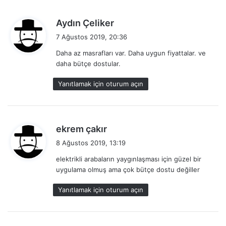
d
Aydın Çeliker
e
7 Ağustos 2019, 20:36
d
Daha az masrafları var. Daha uygun fiyattalar. ve
i
daha bütçe dostular.
k
i
Yanıtlamak için oturum açın
:
d
ekrem çakır
e
8 Ağustos 2019, 13:19
d
elektrikli arabaların yaygınlaşması için güzel bir
i
uygulama olmuş ama çok bütçe dostu değiller
k
i
Yanıtlamak için oturum açın
: