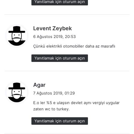
Yanıtlamak için oturum açın
i
:
d
Levent Zeybek
e
6 Ağustos 2019, 20:53
d
Çünkü elektrikli otomobiller daha az masraflı
i
k
Yanıtlamak için oturum açın
i
:
d
Agar
e
7 Ağustos 2019, 01:29
d
E.o ler %5 e ulaşsın devlet aynı vergiyi uygular
i
zaten wc to turkey.
k
i
Yanıtlamak için oturum açın
: