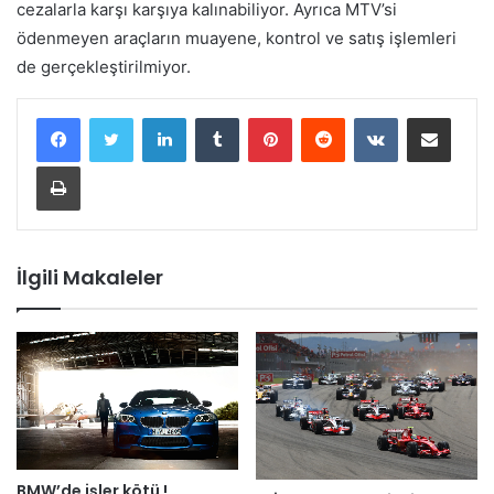
cezalarla karşı karşıya kalınabiliyor. Ayrıca MTV’si
ödenmeyen araçların muayene, kontrol ve satış işlemleri
de gerçekleştirilmiyor.
LinkedIn
Tumblr
Pinterest
Reddit
VKontakte
E-Posta ile paylaş
Yazdır
İlgili Makaleler
BMW’de işler kötü !