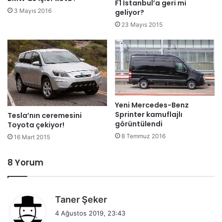
F1 İstanbul’a geri mi
3 Mayıs 2016
geliyor?
23 Mayıs 2015
Yeni Mercedes-Benz
Sprinter kamuflajlı
Tesla’nın ceremesini
görüntülendi
Toyota çekiyor!
8 Temmuz 2016
16 Mart 2015
8 Yorum
d
Taner Şeker
e
4 Ağustos 2019, 23:43
d