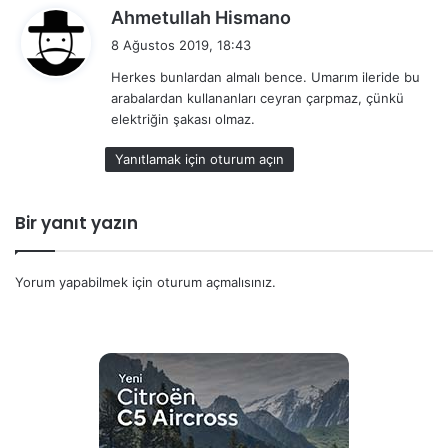
d
Ahmetullah Hismano
e
8 Ağustos 2019, 18:43
d
Herkes bunlardan almalı bence. Umarım ileride bu
i
arabalardan kullananları ceyran çarpmaz, çünkü
k
elektriğin şakası olmaz.
i
:
Yanıtlamak için oturum açın
Bir yanıt yazın
Yorum yapabilmek için
oturum açmalısınız
.