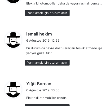
Elektirikli otomobiller daha da yaygınlaşmalı bence…
i
k
Yanıtlamak için oturum açın
i
:
d
ismail hekim
e
6 Ağustos 2019, 12:55
d
bu durum da çevre dostu araçları teşvik etmede işe
i
yarıyor güzel fikir
k
i
Yanıtlamak için oturum açın
:
d
Yiğit Borcan
e
6 Ağustos 2019, 13:56
d
Elektrikli otomobiller candır…
i
k