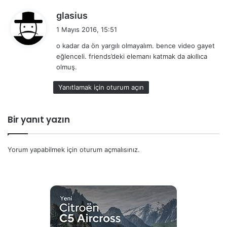
d
glasius
e
1 Mayıs 2016, 15:51
d
o kadar da ön yargılı olmayalım. bence video gayet
i
eğlenceli. friends’deki elemanı katmak da akıllıca
k
olmuş.
i
:
Yanıtlamak için oturum açın
Bir yanıt yazın
Yorum yapabilmek için
oturum açmalısınız
.