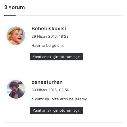
3 Yorum
d
Bebebiskuvisi
e
29 Nisan 2016, 18:28
d
Hayırlısı be gülüm.
i
k
Yanıtlamak için oturum açın
i
:
d
zenesturhan
e
30 Nisan 2016, 03:50
d
o yumruğu bize attın be jeremy
i
k
Yanıtlamak için oturum açın
i
: