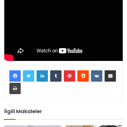
LinkedIn
Tumblr
Pinterest
Reddit
VKontakte
E-Posta ile paylaş
Yazdır
İlgili Makaleler