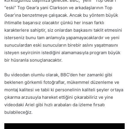
korktuğumuz başımıza gelecek. BBC, “yeni ” Top Gear’ı
“eski” Top Gear’a yani Clarkson ve arkadaşlarının Top
Gear’ına benzetmeye çalışacak. Ancak bu yöntem büyük
ihtimalle başarısız olacaktır çünkü her insan farklı
karakterlere sahiptir, siz onlardan başkasını taklit etmesini
isterseniz bunu tam anlamıyla yapamayacaklardır ve yeni
sunuculardan eski sunucuların birebir aslını yaşatmasını
isteyen seyircinin istediğini alamamasıyla program büyük
bir hüsranla sonuçlanacaktır.
Bu videodan olumlu olarak, BBC’den her zamanki gibi
beklenen görkemli fotoğraflar, mükemmel düzenleme ve
montaj kalitesi ve tabii ki personelinin kaliteli şeyler ortaya
çıkarma arzusuyla hareket ettiğini çıkarabiliriz ve yine
videodaki Ariel gibi hızlı arabaları da izleme fırsatı
bulabileceğiz.