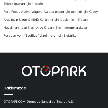
Teknik İpuçları
için
inzfatih
Ford Focus Active Wagon, Avrupa pazarı için tanıtıldı
için
Kuzey
Aracınızın Uzun Ömürlü Kullanımı İçin İpuçları
için
Efecan
Havalimanından Nasıl Araç Kiralanır?
için
keremkarakaya
Ford’dan yeni “EcoBlue” dizel motor
için
Elektrikçi
Hakkımızda
OTOPARKCOM Otomotiv Sanayi ve Ticaret A.Ş.