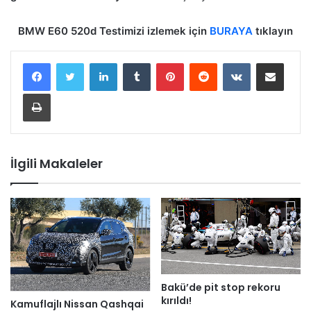
BMW E60 520d Testimizi izlemek için
BURAYA
tıklayın
LinkedIn
Tumblr
Pinterest
Reddit
VKontakte
E-Posta ile paylaş
Yazdır
İlgili Makaleler
Bakü’de pit stop rekoru
kırıldı!
Kamuflajlı Nissan Qashqai