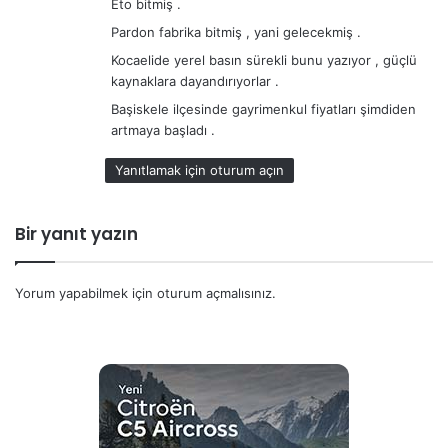
Eto bitmiş .
k
i
Pardon fabrika bitmiş , yani gelecekmiş .
:
Kocaelide yerel basın sürekli bunu yazıyor , güçlü
kaynaklara dayandırıyorlar .
Başiskele ilçesinde gayrimenkul fiyatları şimdiden
artmaya başladı .
Yanıtlamak için oturum açın
Bir yanıt yazın
Yorum yapabilmek için
oturum açmalısınız
.