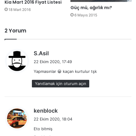
Kia Mart 2016 Fiyat Listesi
Güç mü, ağırlık mı?
18 Mart 2016
6 Mayıs 2015
2 Yorum
d
S.Asil
e
22 Ekim 2020, 17:49
d
Yapmasınlar 😀 kaçan kurtulur tşk
i
k
Yanıtlamak için oturum açın
i
:
d
kenblock
e
22 Ekim 2020, 18:04
d
Eto bitmiş
i