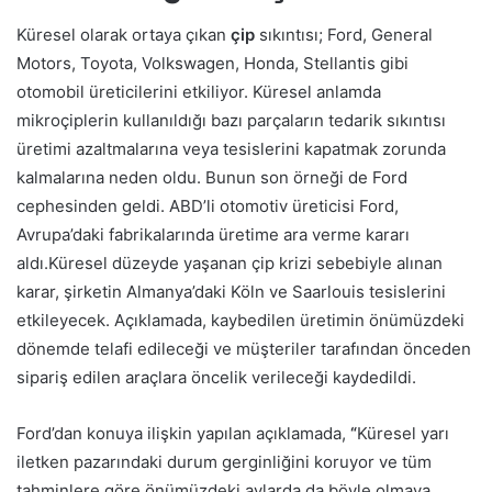
Küresel olarak ortaya çıkan
çip
sıkıntısı; Ford, General
Motors, Toyota, Volkswagen, Honda, Stellantis gibi
otomobil üreticilerini etkiliyor. Küresel anlamda
mikroçiplerin kullanıldığı bazı parçaların tedarik sıkıntısı
üretimi azaltmalarına veya tesislerini kapatmak zorunda
kalmalarına neden oldu. Bunun son örneği de Ford
cephesinden geldi. ABD’li otomotiv üreticisi Ford,
Avrupa’daki fabrikalarında üretime ara verme kararı
aldı.Küresel düzeyde yaşanan çip krizi sebebiyle alınan
karar, şirketin Almanya’daki Köln ve Saarlouis tesislerini
etkileyecek. Açıklamada, kaybedilen üretimin önümüzdeki
dönemde telafi edileceği ve müşteriler tarafından önceden
sipariş edilen araçlara öncelik verileceği kaydedildi.
Ford’dan konuya ilişkin yapılan açıklamada,
“
Küresel yarı
iletken pazarındaki durum gerginliğini koruyor ve tüm
tahminlere göre önümüzdeki aylarda da böyle olmaya