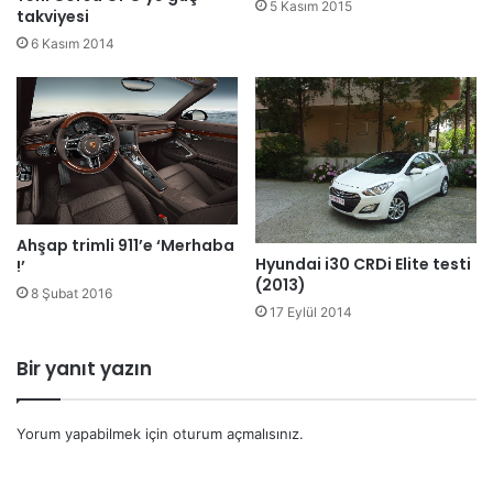
5 Kasım 2015
takviyesi
6 Kasım 2014
Ahşap trimli 911’e ‘Merhaba
Hyundai i30 CRDi Elite testi
!’
(2013)
8 Şubat 2016
17 Eylül 2014
Bir yanıt yazın
Yorum yapabilmek için
oturum açmalısınız
.