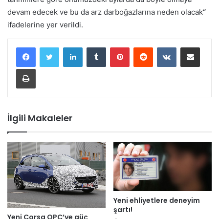
devam edecek ve bu da arz darboğazlarına neden olacak
“
ifadelerine yer verildi.
LinkedIn
Tumblr
Pinterest
Reddit
VKontakte
E-Posta ile paylaş
Yazdır
İlgili Makaleler
Yeni ehliyetlere deneyim
şartı!
Yeni Corsa OPC’ye güç