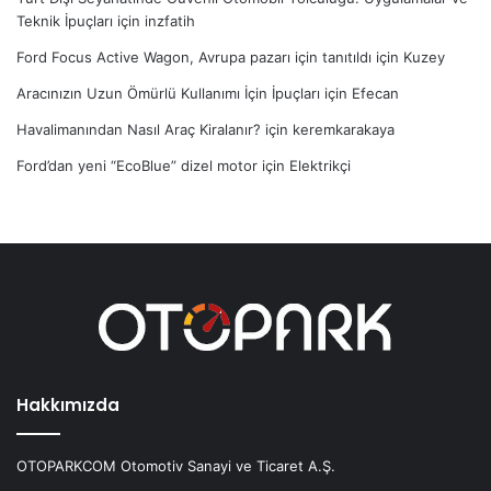
Teknik İpuçları
için
inzfatih
Ford Focus Active Wagon, Avrupa pazarı için tanıtıldı
için
Kuzey
Aracınızın Uzun Ömürlü Kullanımı İçin İpuçları
için
Efecan
Havalimanından Nasıl Araç Kiralanır?
için
keremkarakaya
Ford’dan yeni “EcoBlue” dizel motor
için
Elektrikçi
Hakkımızda
OTOPARKCOM Otomotiv Sanayi ve Ticaret A.Ş.