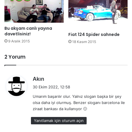
Bu akşam canlı yayına
davetlisiniz!
Fiat 124 Spider sahnede
9 Aralık 2015
18 Kasım 2015
2 Yorum
d
Akın
e
30 Ekim 2022, 12:58
d
Umarım başarılır olur. Yalnız slogan başka bir şey
i
olsa daha iyi olurmuş. Benzer sloganı barcelona ile
k
ziraat bankası da kullanıyor 🙂
i
:
Yanıtlamak için oturum açın