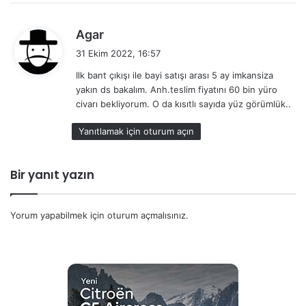
d
Agar
e
31 Ekim 2022, 16:57
d
Ilk bant çıkışı ile bayi satışı arası 5 ay imkansiza
i
yakın ds bakalım. Anh.teslim fiyatını 60 bin yüro
k
civarı bekliyorum. O da kısıtlı sayıda yüz görümlük..
i
:
Yanıtlamak için oturum açın
Bir yanıt yazın
Yorum yapabilmek için
oturum açmalısınız
.