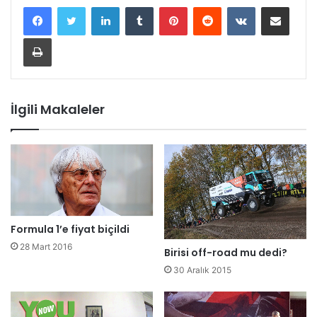
LinkedIn
Tumblr
Pinterest
Reddit
VKontakte
E-Posta ile paylaş
Yazdır
İlgili Makaleler
Formula 1’e fiyat biçildi
28 Mart 2016
Birisi off-road mu dedi?
30 Aralık 2015