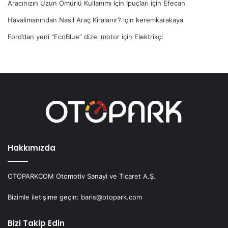
Aracınızın Uzun Ömürlü Kullanımı İçin İpuçları
için
Efecan
Havalimanından Nasıl Araç Kiralanır?
için
keremkarakaya
Ford’dan yeni “EcoBlue” dizel motor
için
Elektrikçi
Hakkımızda
OTOPARKCOM Otomotiv Sanayi ve Ticaret A.Ş.
Bizimle iletişime geçin: baris@otopark.com
Bizi Takip Edin