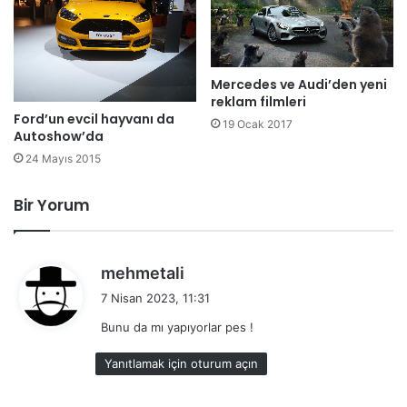
Mercedes ve Audi’den yeni
reklam filmleri
Ford’un evcil hayvanı da
19 Ocak 2017
Autoshow’da
24 Mayıs 2015
Bir Yorum
d
mehmetali
e
7 Nisan 2023, 11:31
d
Bunu da mı yapıyorlar pes !
i
k
Yanıtlamak için oturum açın
i
: