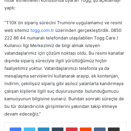
itibar etmemeleri konusunda uyaran Togg, şu açıklamayı
yaptı:
“T10X ön sipariş sürecini Trumore uygulamamız ve resmi
web sitemiz
togg.com.tr
üzerinden gerçekleştirdik. 0850
222 86 44 numaralı telefondan ulaşılabilen Togg Care /
Kullanıcı İlgi Merkezimiz de bilgi almak isteyen
vatandaşlarımız için çözüm noktası oldu. Bu resmi kanallar
dışında sipariş süreciyle ilgili yürüttüğümüz hiçbir
faaliyetimiz yoktur. Vatandaşlarımızı telefonla ya da
mesajlaşma servislerini kullanarak arayıp, ek kontenjan,
indirim, çekilişsiz sipariş gibi asılsız yalanlarla kandırmaya
çalışan kişilerle ilgili suç duyurusunda bulunduğumuzu
kamuoyunun bilgisine sunarız. Bundan sonraki süreçte de
bu tür dolandırıcılık girişimlerini yakından takip etmeye
devam edeceğiz.”
LinkedIn
Tumblr
Pinterest
Reddit
VKontakte
E-Posta ile paylaş