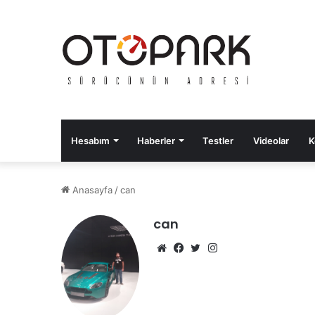
Hesabım
Haberler
Testler
Videolar
K
Anasayfa
/
can
can
We
Fa
Tw
Ins
b
ce
itte
tag
sit
bo
r
ra
esi
ok
m