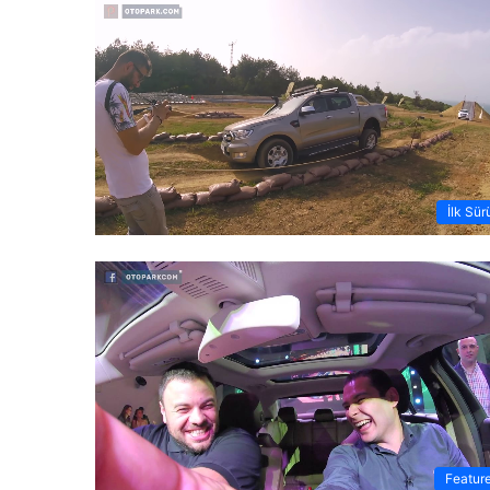
İlk Sür
Featur