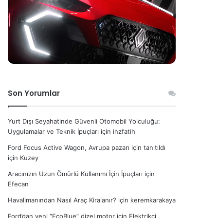
Son Yorumlar
Yurt Dışı Seyahatinde Güvenli Otomobil Yolculuğu:
Uygulamalar ve Teknik İpuçları
için
inzfatih
Ford Focus Active Wagon, Avrupa pazarı için tanıtıldı
için
Kuzey
Aracınızın Uzun Ömürlü Kullanımı İçin İpuçları
için
Efecan
Havalimanından Nasıl Araç Kiralanır?
için
keremkarakaya
Ford’dan yeni “EcoBlue” dizel motor
için
Elektrikçi