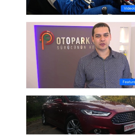
Videol
Featur