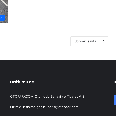
ed
Sonraki sayfa
Hakkımızda
B
OTOPARKCOM Otomotiv Sanayi ve Ticaret A.Ş.
Bizimle iletişime geçin: baris@otopark.com