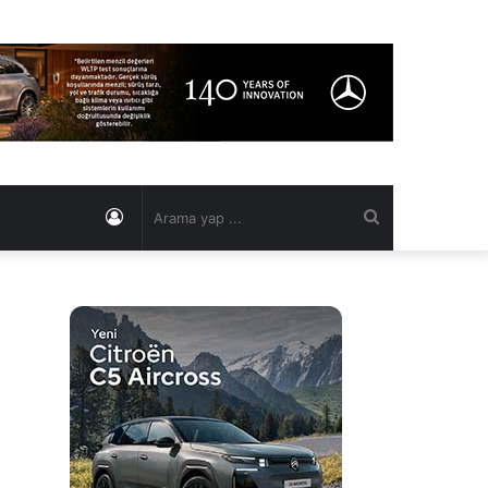
Kayıt
Arama
Ol
yap
...