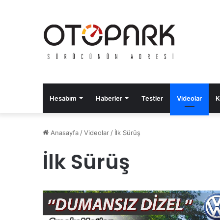
Hesabım
Haberler
Testler
Videolar
K
Anasayfa
/
Videolar
/
İlk Sürüş
İlk Sürüş