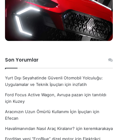
Son Yorumlar
Yurt Dışı Seyahatinde Güvenli Otomobil Yolculuğu:
Uygulamalar ve Teknik İpuçları
için
inzfatih
Ford Focus Active Wagon, Avrupa pazarı için tanıtıldı
için
Kuzey
Aracınızın Uzun Ömürlü Kullanımı İçin İpuçları
için
Efecan
Havalimanından Nasıl Araç Kiralanır?
için
keremkarakaya
Ford’dan yeni “EcoBlue” dizel motor
için
Elektrikçi