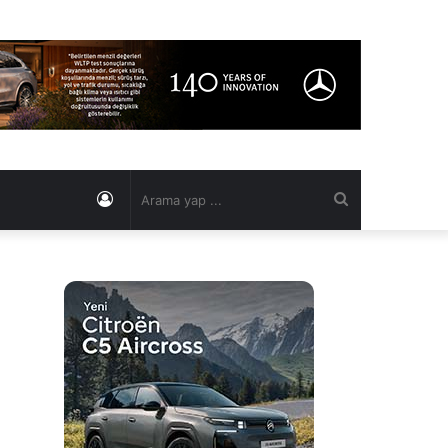
Kayıt
Arama
Ol
yap
...