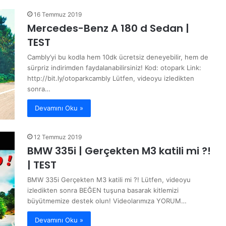
16 Temmuz 2019
Mercedes-Benz A 180 d Sedan |
TEST
Cambly’yi bu kodla hem 10dk ücretsiz deneyebilir, hem de
sürpriz indirimden faydalanabilirsiniz! Kod: otopark Link:
http://bit.ly/otoparkcambly Lütfen, videoyu izledikten
sonra…
Devamını Oku »
12 Temmuz 2019
BMW 335i | Gerçekten M3 katili mi ?!
| TEST
BMW 335i Gerçekten M3 katili mi ?! Lütfen, videoyu
izledikten sonra BEĞEN tuşuna basarak kitlemizi
büyütmemize destek olun! Videolarımıza YORUM…
Devamını Oku »