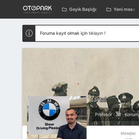
Geyik Başlığı
Yeni mesajl
Foruma kayıt olmak için
tıklayın !
tartal
Profesör
·
26
·
Konu
Mesajlar