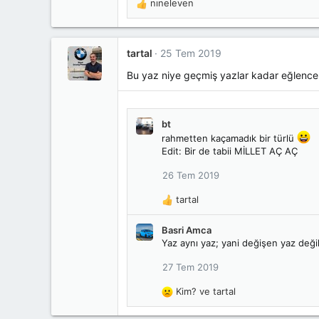
nıneleven
T
e
p
k
tartal
25 Tem 2019
i
l
Bu yaz niye geçmiş yazlar kadar eğlenceli
e
r
:
bt
rahmetten kaçamadık bir türlü
Edit: Bir de tabii MİLLET AÇ AÇ
26 Tem 2019
tartal
T
e
Basri Amca
p
Yaz aynı yaz; yani değişen yaz deği
k
i
27 Tem 2019
l
e
Kim?
ve
tartal
r
T
:
e