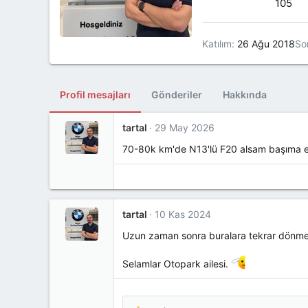
105
Katılım
26 Ağu 2018
So
Profil mesajları
Gönderiler
Hakkında
tartal
29 May 2026
70-80k km'de N13'lü F20 alsam başıma en 
tartal
10 Kas 2024
Uzun zaman sonra buralara tekrar dönme
Selamlar Otopark ailesi.