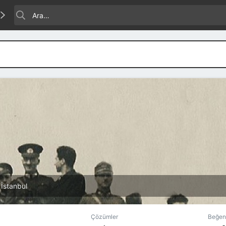
ar
m
İstanbul
Çözümler
Beğen