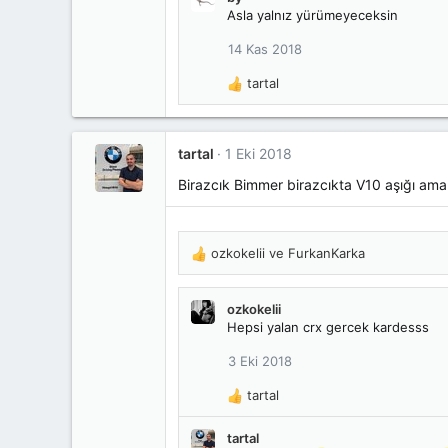
Asla yalnız yürümeyeceksin
k
i
14 Kas 2018
l
e
tartal
r
T
:
e
p
k
tartal
1 Eki 2018
i
l
Birazcık Bimmer birazcıkta V10 aşığı ama f
e
r
:
ozkokelii
ve
FurkanKarka
T
e
p
ozkokelii
k
Hepsi yalan crx gercek kardesss
i
l
3 Eki 2018
e
r
tartal
T
:
e
tartal
p