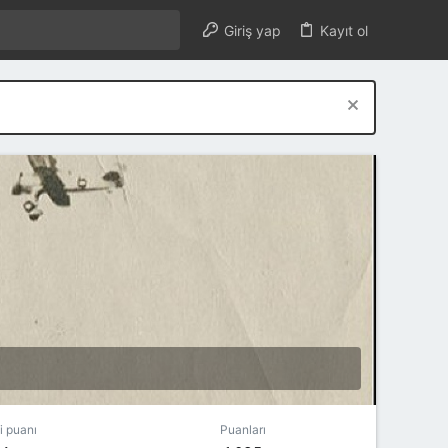
Giriş yap
Kayıt ol
i puanı
Puanları