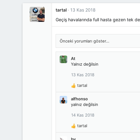
p
k
tartal
13 Kas 2018
i
l
Geçiş havalarında full hasta gezen tek de
e
r
:
Önceki yorumları göster…
At
Yalnız değilsin
13 Kas 2018
tartal
T
e
alfhonso
p
yalnız değilsin
k
i
14 Kas 2018
l
e
tartal
r
T
:
e
by
p