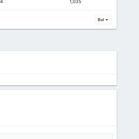
84
1,035
Bul