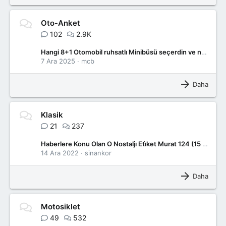
Oto-Anket
102
2.9K
Hangi 8+1 Otomobil ruhsatlı Minibüsü seçerdin ve neden?
7 Ara 2025
mcb
Daha
Klasik
21
237
Haberlere Konu Olan O Nostalji̇ Eti̇ket Murat 124 (15 Ar 419)
14 Ara 2022
sinankor
Daha
Motosiklet
49
532