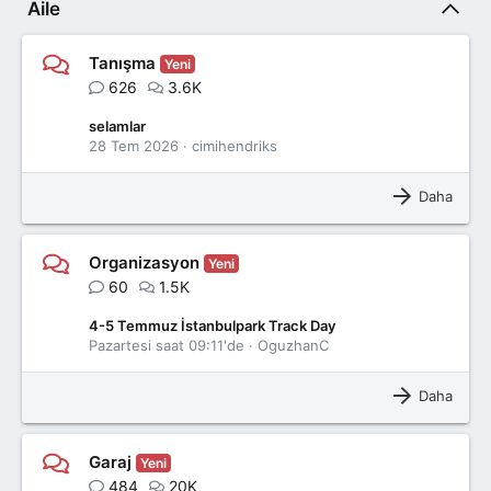
Aile
Tanışma
Yeni
626
3.6K
selamlar
28 Tem 2026
cimihendriks
Daha
Organizasyon
Yeni
60
1.5K
4-5 Temmuz İstanbulpark Track Day
Pazartesi saat 09:11'de
OguzhanC
Daha
Garaj
Yeni
484
20K