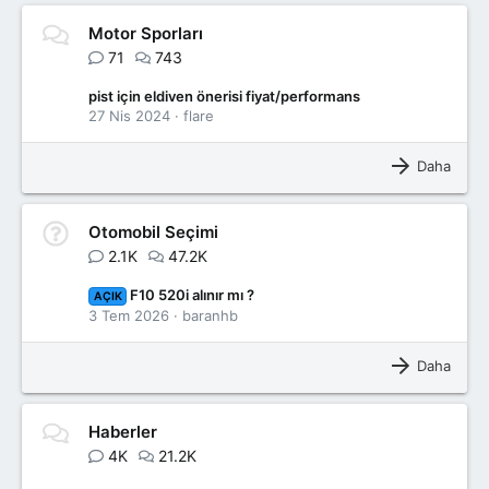
Motor Sporları
71
743
pist için eldiven önerisi fiyat/performans
27 Nis 2024
flare
Daha
Otomobil Seçimi
2.1K
47.2K
F10 520i alınır mı ?
AÇIK
3 Tem 2026
baranhb
Daha
Haberler
4K
21.2K