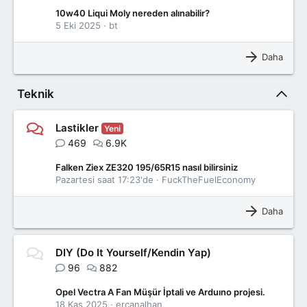
10w40 Liqui Moly nereden alınabilir?
5 Eki 2025
bt
Daha
Teknik
Lastikler
Yeni
469
6.9K
Falken Ziex ZE320 195/65R15 nasıl bilirsiniz
Pazartesi saat 17:23'de
FuckTheFuelEconomy
Daha
DIY (Do It Yourself/Kendin Yap)
96
882
Opel Vectra A Fan Müşür İptali ve Arduıno projesi.
18 Kas 2025
ercanalhan