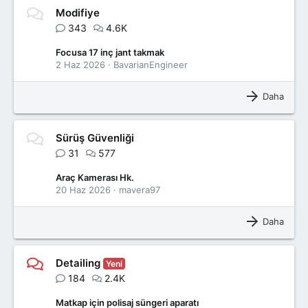
Modifiye
343
4.6K
Focusa 17 inç jant takmak
2 Haz 2026
BavarianEngineer
Daha
Sürüş Güvenliği
31
577
Araç Kamerası Hk.
20 Haz 2026
mavera97
Daha
Detailing
Yeni
184
2.4K
Matkap için polisaj süngeri aparatı