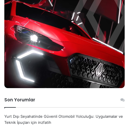
Son Yorumlar
Yurt Dışı Seyahatinde Güvenli Otomobil Yolculuğu: Uygulamalar ve
Teknik İpuçları
için
inzfatih