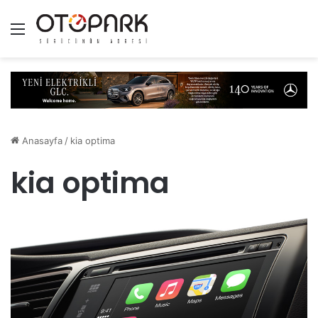
Menü
Anasayfa
/
kia optima
kia optima