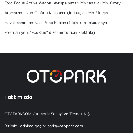
Ford Focus Active Wagon, Avrupa pazarı için tanıtıldı
için
Kuzey
Aracınızın Uzun Ömürlü Kullanımı İçin İpuçları
için
Efecan
Havalimanından Nasıl Araç Kiralanır?
için
keremkarakaya
Ford’dan yeni “EcoBlue” dizel motor
için
Elektrikçi
Hakkımızda
OTOPARKCOM Otomotiv Sanayi ve Ticaret A.Ş.
Bizimle iletişime geçin: baris@otopark.com