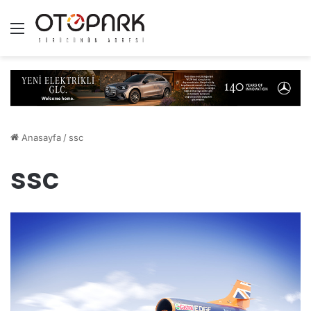
Menü
Anasayfa
/
ssc
ssc