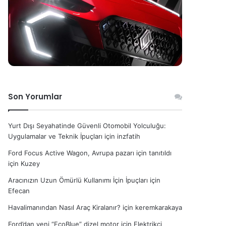
Son Yorumlar
Yurt Dışı Seyahatinde Güvenli Otomobil Yolculuğu:
Uygulamalar ve Teknik İpuçları
için
inzfatih
Ford Focus Active Wagon, Avrupa pazarı için tanıtıldı
için
Kuzey
Aracınızın Uzun Ömürlü Kullanımı İçin İpuçları
için
Efecan
Havalimanından Nasıl Araç Kiralanır?
için
keremkarakaya
Ford’dan yeni “EcoBlue” dizel motor
için
Elektrikçi