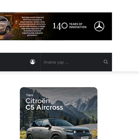
Kayıt
Arama
Ol
yap
...