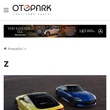
Menü
Anasayfa
/
z
z