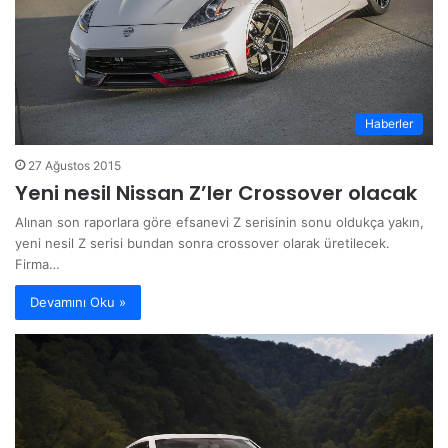
Haberler
27 Ağustos 2015
Yeni nesil Nissan Z’ler Crossover olacak
Alınan son raporlara göre efsanevi Z serisinin sonu oldukça yakın,
yeni nesil Z serisi bundan sonra crossover olarak üretilecek.
Firma…
Devamını Oku »