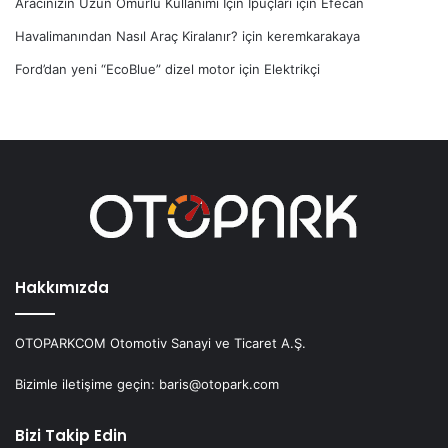
Aracınızın Uzun Ömürlü Kullanımı İçin İpuçları
için
Efecan
Havalimanından Nasıl Araç Kiralanır?
için
keremkarakaya
Ford’dan yeni “EcoBlue” dizel motor
için
Elektrikçi
Hakkımızda
OTOPARKCOM Otomotiv Sanayi ve Ticaret A.Ş.
Bizimle iletişime geçin: baris@otopark.com
Bizi Takip Edin